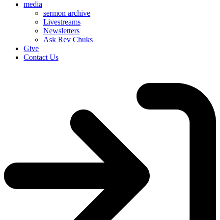
media
sermon archive
Livestreams
Newsletters
Ask Rev Chuks
Give
Contact Us