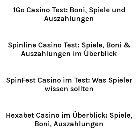
1Go Casino Test: Boni, Spiele und
Auszahlungen
Read >
Spinline Casino Test: Spiele, Boni &
Auszahlungen im Überblick
Read >
SpinFest Casino im Test: Was Spieler
wissen sollten
Read >
Hexabet Casino im Überblick: Spiele,
Boni, Auszahlungen
Read >