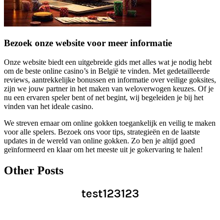
Bezoek onze website voor meer informatie
Onze website biedt een uitgebreide gids met alles wat je nodig hebt
om de beste online casino’s in België te vinden. Met gedetailleerde
reviews, aantrekkelijke bonussen en informatie over veilige goksites,
zijn we jouw partner in het maken van weloverwogen keuzes. Of je
nu een ervaren speler bent of net begint, wij begeleiden je bij het
vinden van het ideale casino.
We streven ernaar om online gokken toegankelijk en veilig te maken
voor alle spelers. Bezoek ons voor tips, strategieën en de laatste
updates in de wereld van online gokken. Zo ben je altijd goed
geïnformeerd en klaar om het meeste uit je gokervaring te halen!
Other Posts
test123123
Read >