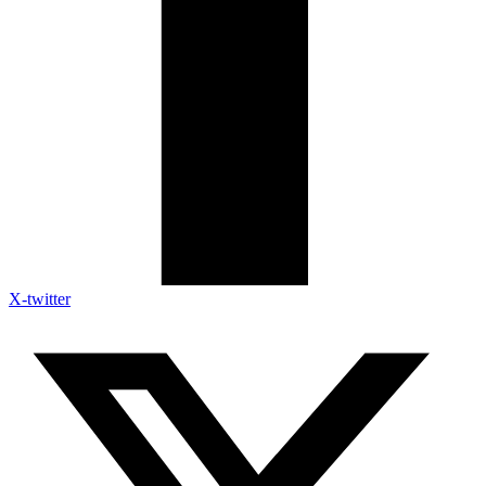
X-twitter