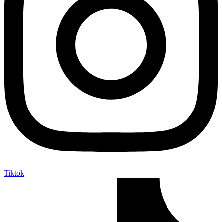
Tiktok