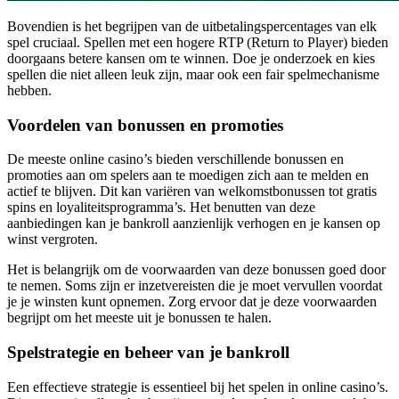
Bovendien is het begrijpen van de uitbetalingspercentages van elk
spel cruciaal. Spellen met een hogere RTP (Return to Player) bieden
doorgaans betere kansen om te winnen. Doe je onderzoek en kies
spellen die niet alleen leuk zijn, maar ook een fair spelmechanisme
hebben.
Voordelen van bonussen en promoties
De meeste online casino’s bieden verschillende bonussen en
promoties aan om spelers aan te moedigen zich aan te melden en
actief te blijven. Dit kan variëren van welkomstbonussen tot gratis
spins en loyaliteitsprogramma’s. Het benutten van deze
aanbiedingen kan je bankroll aanzienlijk verhogen en je kansen op
winst vergroten.
Het is belangrijk om de voorwaarden van deze bonussen goed door
te nemen. Soms zijn er inzetvereisten die je moet vervullen voordat
je je winsten kunt opnemen. Zorg ervoor dat je deze voorwaarden
begrijpt om het meeste uit je bonussen te halen.
Spelstrategie en beheer van je bankroll
Een effectieve strategie is essentieel bij het spelen in online casino’s.