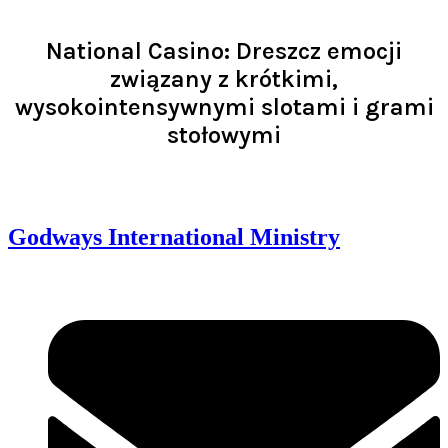
Read >
National Casino: Dreszcz emocji
związany z krótkimi,
wysokointensywnymi slotami i grami
stołowymi
Read >
Godways International Ministry