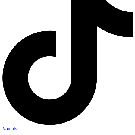
Youtube