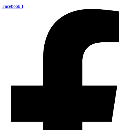
Facebook-f