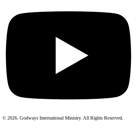
© 2026. Godways International Ministry. All Rights Reserved.