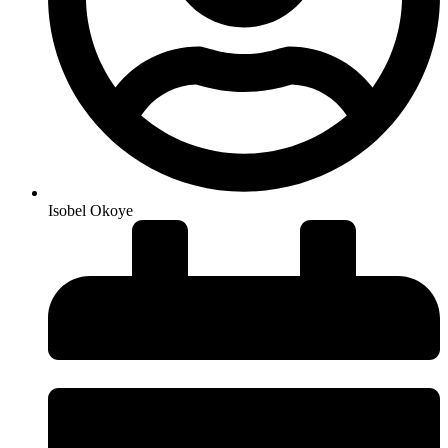
Isobel Okoye