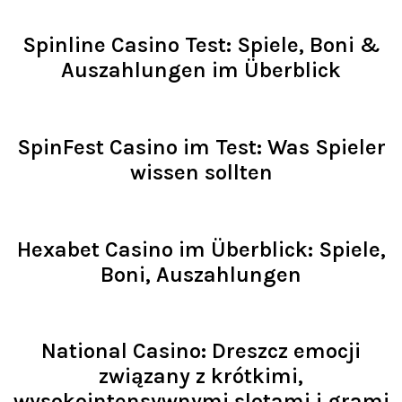
Read >
Spinline Casino Test: Spiele, Boni &
Auszahlungen im Überblick
Read >
SpinFest Casino im Test: Was Spieler
wissen sollten
Read >
Hexabet Casino im Überblick: Spiele,
Boni, Auszahlungen
Read >
National Casino: Dreszcz emocji
związany z krótkimi,
wysokointensywnymi slotami i grami