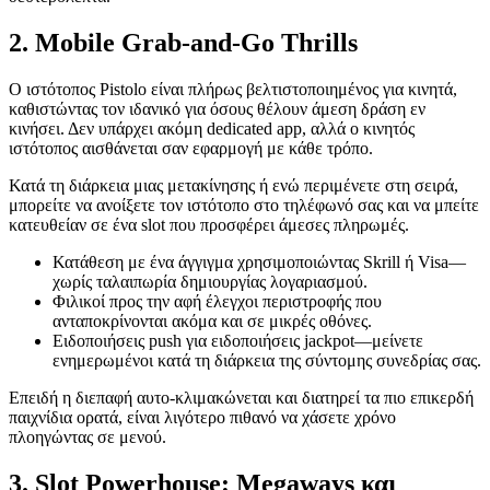
2. Mobile Grab‑and‑Go Thrills
Ο ιστότοπος Pistolo είναι πλήρως βελτιστοποιημένος για κινητά,
καθιστώντας τον ιδανικό για όσους θέλουν άμεση δράση εν
κινήσει. Δεν υπάρχει ακόμη dedicated app, αλλά ο κινητός
ιστότοπος αισθάνεται σαν εφαρμογή με κάθε τρόπο.
Κατά τη διάρκεια μιας μετακίνησης ή ενώ περιμένετε στη σειρά,
μπορείτε να ανοίξετε τον ιστότοπο στο τηλέφωνό σας και να μπείτε
κατευθείαν σε ένα slot που προσφέρει άμεσες πληρωμές.
Κατάθεση με ένα άγγιγμα χρησιμοποιώντας Skrill ή Visa—
χωρίς ταλαιπωρία δημιουργίας λογαριασμού.
Φιλικοί προς την αφή έλεγχοι περιστροφής που
ανταποκρίνονται ακόμα και σε μικρές οθόνες.
Ειδοποιήσεις push για ειδοποιήσεις jackpot—μείνετε
ενημερωμένοι κατά τη διάρκεια της σύντομης συνεδρίας σας.
Επειδή η διεπαφή αυτο‑κλιμακώνεται και διατηρεί τα πιο επικερδή
παιχνίδια ορατά, είναι λιγότερο πιθανό να χάσετε χρόνο
πλοηγώντας σε μενού.
3. Slot Powerhouse: Megaways και