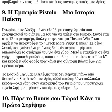
προβλημάτων στις ρυθμίσεις κατά τις σύντομες αυτές συνεδρίες.
9. Η Εμπειρία Pistolo – Μια Ιστορία
Παίκτη
Γνωρίστε τον Αλέξη—έναν ελεύθερο επαγγελματία που
χρησιμοποιεί το διάλειμμά του για να παίξει στο Pistolo. Συνδέεται
στις 12 το μεσημέρι, διαλέγει την ενότητα “Instant Wins” και
αρχίζει να περιστρέφει το “Crack More Piggy Banks.” Σε δέκα
λεπτά, πετυχαίνει ένα μπόνους δωρεάν περιστροφής που
διπλασιάζει το στοίχημά του για ένα γύρο. Μετά μεταβαίνει σε ένα
γρήγορο τραπέζι ρουλέτας όπου τοποθετεί micro‑bets στο “black”
και κερδίζει δύο φορές πριν κάνει μια σύντομη βόλτα έξω για
φρέσκο αέρα.
Το βασικό μήνυμα; Ο Αλέξης ποτέ δεν περνάει πάνω από
δεκαπέντε λεπτά ανά συνεδρία, αλλά απολαμβάνει πολλαπλά
κέρδη—όλα χάρη στον σχεδιασμό του Pistolo που υποστηρίζει
ταχεία λήψη αποφάσεων και άμεσες πληρωμές.
10. Πάρε το Bonus σου Τώρα! Κάνε το
Πρώτο Στρίψιμο