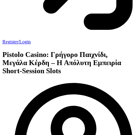
Register/Login
Pistolo Casino: Γρήγορο Παιχνίδι,
Μεγάλα Κέρδη – Η Απόλυτη Εμπειρία
Short‑Session Slots