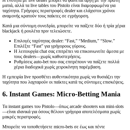
Η ενότητα με live dealer μπορεί να φαίνεται αργή με την πρώτη
ματιά, αλλά τα live tables του Pistolo είναι διαμορφωμένα για
ταχύτητα. Γρήγορες περιστροφές dealer και ελάχιστοι χρόνοι
αναμονής κρατούν τους παίκτες σε εγρήγορση.
Κατά μια σύντομη συνεδρία, μπορείτε να παίξετε δύο ή τρία χέρια
blackjack ή ρουλέτα πριν τελειώσετε.
Επιλογές ταχύτητας dealer: “Fast,” “Medium,” “Slow.”
Επιλέξτε “Fast” για γρήγορους γύρους.
Η λειτουργία chat σας επιτρέπει να επικοινωνείτε άμεσα με
τους dealers—χωρίς καθυστερήσεις.
Ρυθμίσεις auto‑bet που σας επιτρέπουν να παίζετε πολλά
χέρια διαδοχικά χωρίς χειροκίνητη παρέμβαση.
Η εμπειρία live προσθέτει αυθεντικότητα χωρίς να θυσιάζει την
ταχύτητα που λαχταρούν οι παίκτες κατά τις σύντομες επισκέψεις.
6. Instant Games: Micro‑Betting Mania
Τα instant games του Pistolo—όπως arcade shooters και mini‑slots
—είναι ιδανικά για όσους θέλουν γρήγορα αποτελέσματα χωρίς
μακρές περιστροφές.
Μπορείτε να τοποθετήσετε micro‑bets σε έως και πέντε