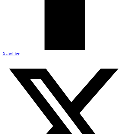
X-twitter