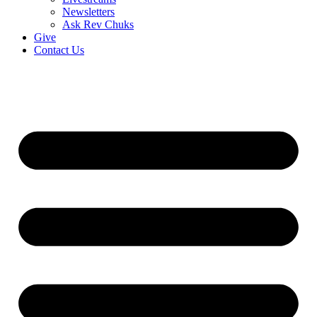
Newsletters
Ask Rev Chuks
Give
Contact Us