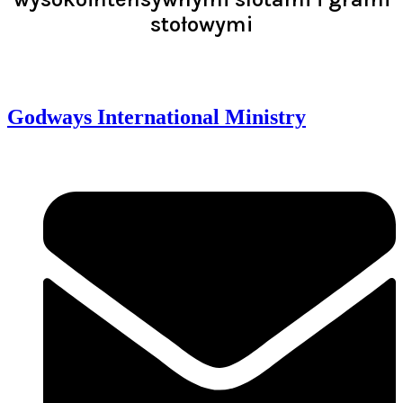
stołowymi
Read >
Godways International Ministry