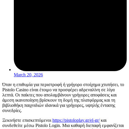
March 20, 2026
Όταν η επιθυμία για περιστροφή ή γρήγορο στοίχημα χτυπήσει, το
Pistolo Casino είναι έτοιμο να προσφέρει αδρεναλίνη σε λίγα
λεπτά. Οι παίκτες που απολαμβάνουν γρήγορες αποφάσεις και
άμεση ικανοποίηση βρίσκουν τη δομή της πλατφόρμας και τη
βιβλιοθήκη παιχνιδιών ιδανικά για γρήγορες, υψηλής έντασης
συνεδρίες.
Ξεκινήστε επισκεπτόμενοι
https://pistoloplay.gr/el-gr/
και
συνδεθείτε μέσω Pistolo Login. Μια καθαρή διεπαφή εμφανίζεται