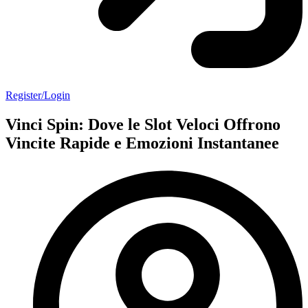
Register/Login
Vinci Spin: Dove le Slot Veloci Offrono
Vincite Rapide e Emozioni Instantanee