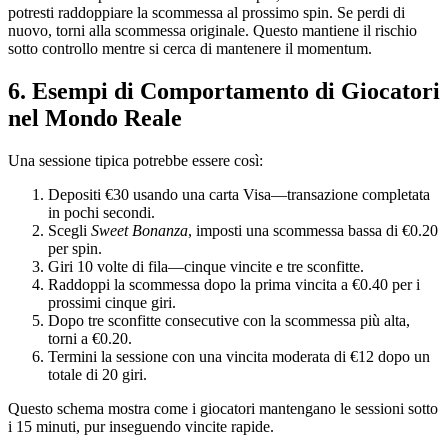
potresti raddoppiare la scommessa al prossimo spin. Se perdi di
nuovo, torni alla scommessa originale. Questo mantiene il rischio
sotto controllo mentre si cerca di mantenere il momentum.
6. Esempi di Comportamento di Giocatori
nel Mondo Reale
Una sessione tipica potrebbe essere così:
Depositi €30 usando una carta Visa—transazione completata
in pochi secondi.
Scegli
Sweet Bonanza
, imposti una scommessa bassa di €0.20
per spin.
Giri 10 volte di fila—cinque vincite e tre sconfitte.
Raddoppi la scommessa dopo la prima vincita a €0.40 per i
prossimi cinque giri.
Dopo tre sconfitte consecutive con la scommessa più alta,
torni a €0.20.
Termini la sessione con una vincita moderata di €12 dopo un
totale di 20 giri.
Questo schema mostra come i giocatori mantengano le sessioni sotto
i 15 minuti, pur inseguendo vincite rapide.