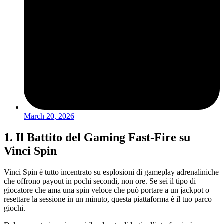
March 20, 2026
1. Il Battito del Gaming Fast‑Fire su
Vinci Spin
Vinci Spin è tutto incentrato su esplosioni di gameplay adrenaliniche
che offrono payout in pochi secondi, non ore. Se sei il tipo di
giocatore che ama una spin veloce che può portare a un jackpot o
resettare la sessione in un minuto, questa piattaforma è il tuo parco
giochi.