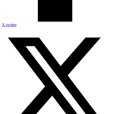
X-twitter