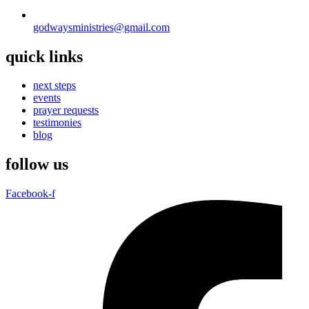
godwaysministries@gmail.com
quick links
next steps
events
prayer requests
testimonies
blog
follow us
Facebook-f