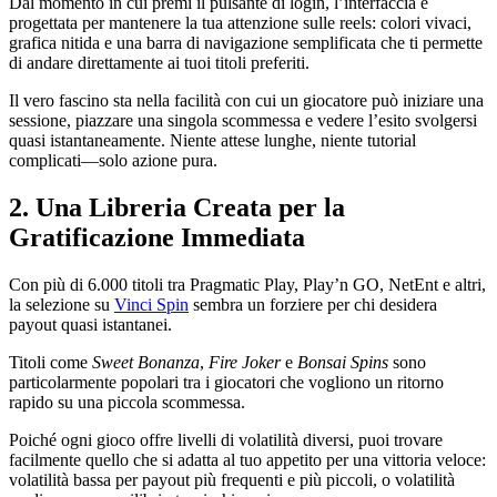
Dal momento in cui premi il pulsante di login, l’interfaccia è
progettata per mantenere la tua attenzione sulle reels: colori vivaci,
grafica nitida e una barra di navigazione semplificata che ti permette
di andare direttamente ai tuoi titoli preferiti.
Il vero fascino sta nella facilità con cui un giocatore può iniziare una
sessione, piazzare una singola scommessa e vedere l’esito svolgersi
quasi istantaneamente. Niente attese lunghe, niente tutorial
complicati—solo azione pura.
2. Una Libreria Creata per la
Gratificazione Immediata
Con più di 6.000 titoli tra Pragmatic Play, Play’n GO, NetEnt e altri,
la selezione su
Vinci Spin
sembra un forziere per chi desidera
payout quasi istantanei.
Titoli come
Sweet Bonanza
,
Fire Joker
e
Bonsai Spins
sono
particolarmente popolari tra i giocatori che vogliono un ritorno
rapido su una piccola scommessa.
Poiché ogni gioco offre livelli di volatilità diversi, puoi trovare
facilmente quello che si adatta al tuo appetito per una vittoria veloce:
volatilità bassa per payout più frequenti e più piccoli, o volatilità