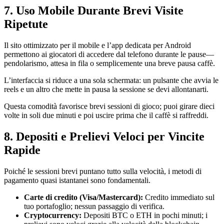
7. Uso Mobile Durante Brevi Visite
Ripetute
Il sito ottimizzato per il mobile e l’app dedicata per Android
permettono ai giocatori di accedere dal telefono durante le pause—
pendolarismo, attesa in fila o semplicemente una breve pausa caffè.
L’interfaccia si riduce a una sola schermata: un pulsante che avvia le
reels e un altro che mette in pausa la sessione se devi allontanarti.
Questa comodità favorisce brevi sessioni di gioco; puoi girare dieci
volte in soli due minuti e poi uscire prima che il caffè si raffreddi.
8. Depositi e Prelievi Veloci per Vincite
Rapide
Poiché le sessioni brevi puntano tutto sulla velocità, i metodi di
pagamento quasi istantanei sono fondamentali.
Carte di credito (Visa/Mastercard):
Credito immediato sul
tuo portafoglio; nessun passaggio di verifica.
Cryptocurrency:
Depositi BTC o ETH in pochi minuti; i