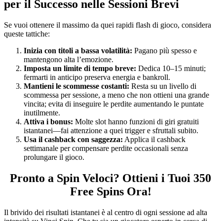
per il Successo nelle Sessioni Brevi
Se vuoi ottenere il massimo da quei rapidi flash di gioco, considera
queste tattiche:
Inizia con titoli a bassa volatilità:
Pagano più spesso e
mantengono alta l’emozione.
Imposta un limite di tempo breve:
Dedica 10–15 minuti;
fermarti in anticipo preserva energia e bankroll.
Mantieni le scommesse costanti:
Resta su un livello di
scommessa per sessione, a meno che non ottieni una grande
vincita; evita di inseguire le perdite aumentando le puntate
inutilmente.
Attiva i bonus:
Molte slot hanno funzioni di giri gratuiti
istantanei—fai attenzione a quei trigger e sfruttali subito.
Usa il cashback con saggezza:
Applica il cashback
settimanale per compensare perdite occasionali senza
prolungare il gioco.
Pronto a Spin Veloci? Ottieni i Tuoi 350
Free Spins Ora!
Il brivido dei risultati istantanei è al centro di ogni sessione ad alta