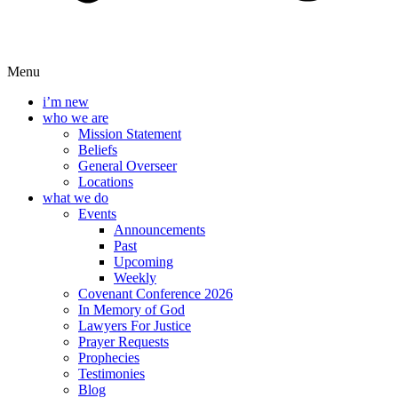
Menu
i’m new
who we are
Mission Statement
Beliefs
General Overseer
Locations
what we do
Events
Announcements
Past
Upcoming
Weekly
Covenant Conference 2026
In Memory of God
Lawyers For Justice
Prayer Requests
Prophecies
Testimonies
Blog