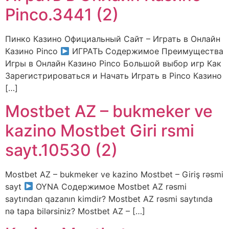
Pinco.3441 (2)
Пинко Казино Официальный Сайт – Играть в Онлайн
Казино Pinco
ИГРАТЬ Содержимое Преимущества
Игры в Онлайн Казино Pinco Большой выбор игр Как
Зарегистрироваться и Начать Играть в Pinco Казино
[…]
Mostbet AZ – bukmeker ve
kazino Mostbet Giri rsmi
sayt.10530 (2)
Mostbet AZ – bukmeker ve kazino Mostbet – Giriş rəsmi
sayt
OYNA Содержимое Mostbet AZ rəsmi
saytından qazanın kimdir? Mostbet AZ rəsmi saytında
nə tapa bilərsiniz? Mostbet AZ – […]