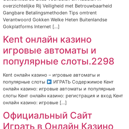
overzichtelijke Rij Veiligheid met Betrouwbaarheid
Gangbare Betalingsmethoden Tips omtrent
Verantwoord Gokken Welke Heten Buitenlandse
Gokplatforms Internet […]
Kent онлайн казино
игровые автоматы и
популярные слоты.2298
Kent онлайн казино – игровые автоматы и
популярные слоты
ИГРАТЬ Содержимое Кент
онлайн казино: игровые автоматы и популярные
слоты Кент онлайн казино: регистрация и вход Кент
онлайн казино: игровые […]
Официальный Сайт
Играть в Онлайн Казино