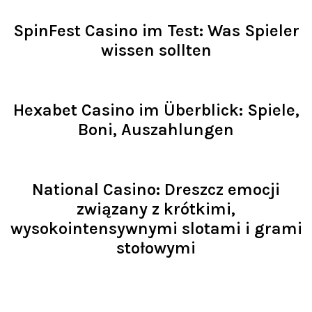
Read >
SpinFest Casino im Test: Was Spieler
wissen sollten
Read >
Hexabet Casino im Überblick: Spiele,
Boni, Auszahlungen
Read >
National Casino: Dreszcz emocji
związany z krótkimi,
wysokointensywnymi slotami i grami
stołowymi
Read >