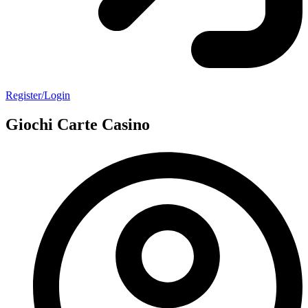
Register/Login
Giochi Carte Casino