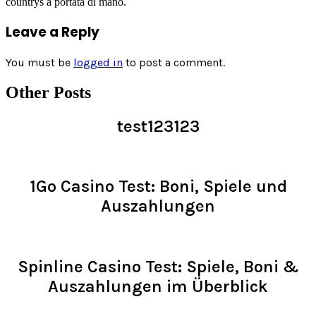
countrys a portata di mano.
Leave a Reply
You must be
logged in
to post a comment.
Other Posts
test123123
Read >
1Go Casino Test: Boni, Spiele und
Auszahlungen
Read >
Spinline Casino Test: Spiele, Boni &
Auszahlungen im Überblick