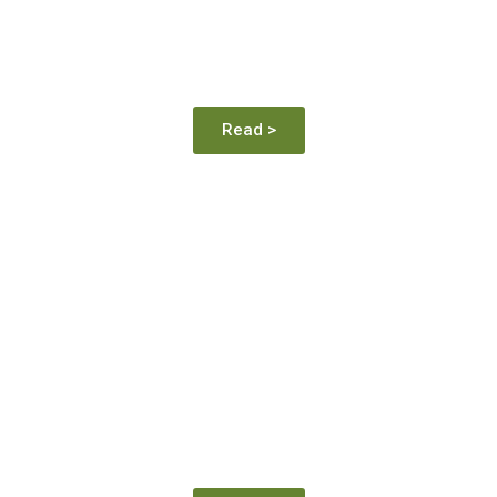
Hexabet Casino im
Überblick: Spiele, Boni,
Auszahlungen
Read >
National Casino: Dreszcz
emocji związany z krótkimi,
wysokointensywnymi
slotami i grami stołowymi