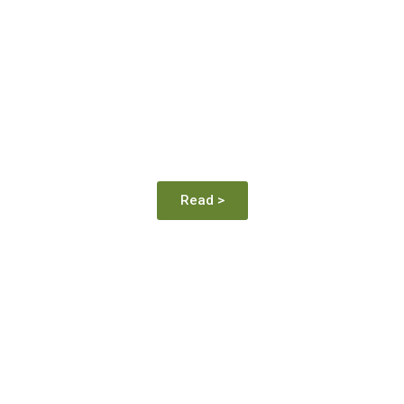
SpinFest Casino im Test:
Was Spieler wissen sollten
Read >