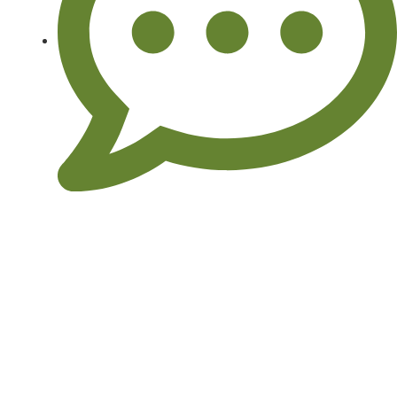
No Comments