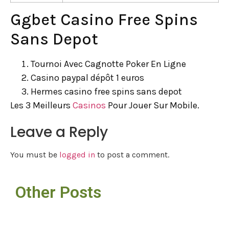
Ggbet Casino Free Spins
Sans Depot
Tournoi Avec Cagnotte Poker En Ligne
Casino paypal dépôt 1 euros
Hermes casino free spins sans depot
Les 3 Meilleurs
Casinos
Pour Jouer Sur Mobile.
Leave a Reply
You must be
logged in
to post a comment.
Other Posts