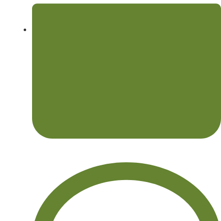
March 19, 2025