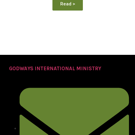
Read >
GODWAYS INTERNATIONAL MINISTRY