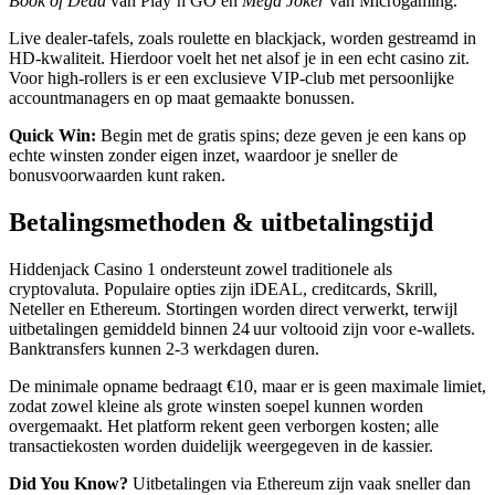
Book of Dead
van Play’n GO en
Mega Joker
van Microgaming.
Live dealer‑tafels, zoals roulette en blackjack, worden gestreamd in
HD‑kwaliteit. Hierdoor voelt het net alsof je in een echt casino zit.
Voor high‑rollers is er een exclusieve VIP‑club met persoonlijke
accountmanagers en op maat gemaakte bonussen.
Quick Win:
Begin met de gratis spins; deze geven je een kans op
echte winsten zonder eigen inzet, waardoor je sneller de
bonusvoorwaarden kunt raken.
Betalingsmethoden & uitbetalingstijd
Hiddenjack Casino 1 ondersteunt zowel traditionele als
cryptovaluta. Populaire opties zijn iDEAL, creditcards, Skrill,
Neteller en Ethereum. Stortingen worden direct verwerkt, terwijl
uitbetalingen gemiddeld binnen 24 uur voltooid zijn voor e‑wallets.
Banktransfers kunnen 2‑3 werkdagen duren.
De minimale opname bedraagt €10, maar er is geen maximale limiet,
zodat zowel kleine als grote winsten soepel kunnen worden
overgemaakt. Het platform rekent geen verborgen kosten; alle
transactiekosten worden duidelijk weergegeven in de kassier.
Did You Know?
Uitbetalingen via Ethereum zijn vaak sneller dan