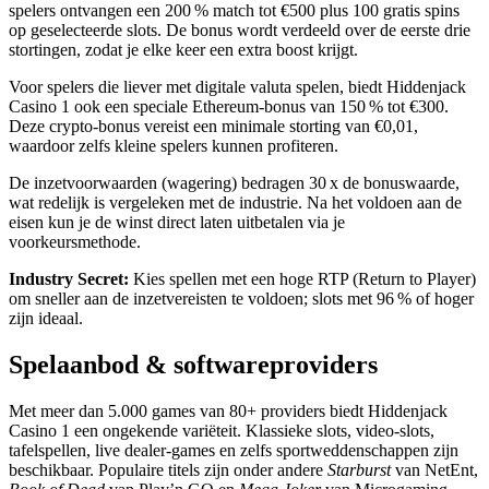
spelers ontvangen een 200 % match tot €500 plus 100 gratis spins
op geselecteerde slots. De bonus wordt verdeeld over de eerste drie
stortingen, zodat je elke keer een extra boost krijgt.
Voor spelers die liever met digitale valuta spelen, biedt Hiddenjack
Casino 1 ook een speciale Ethereum‑bonus van 150 % tot €300.
Deze crypto‑bonus vereist een minimale storting van €0,01,
waardoor zelfs kleine spelers kunnen profiteren.
De inzetvoorwaarden (wagering) bedragen 30 x de bonuswaarde,
wat redelijk is vergeleken met de industrie. Na het voldoen aan de
eisen kun je de winst direct laten uitbetalen via je
voorkeursmethode.
Industry Secret:
Kies spellen met een hoge RTP (Return to Player)
om sneller aan de inzetvereisten te voldoen; slots met 96 % of hoger
zijn ideaal.
Spelaanbod & softwareproviders
Met meer dan 5.000 games van 80+ providers biedt Hiddenjack
Casino 1 een ongekende variëteit. Klassieke slots, video‑slots,
tafelspellen, live dealer‑games en zelfs sportweddenschappen zijn
beschikbaar. Populaire titels zijn onder andere
Starburst
van NetEnt,