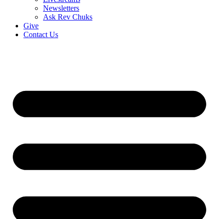
Newsletters
Ask Rev Chuks
Give
Contact Us