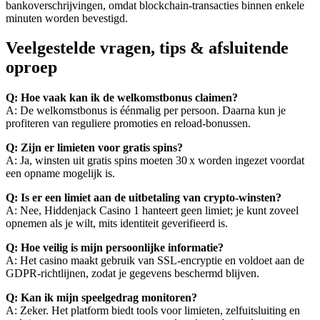
bankoverschrijvingen, omdat blockchain‑transacties binnen enkele
minuten worden bevestigd.
Veelgestelde vragen, tips & afsluitende
oproep
Q: Hoe vaak kan ik de welkomstbonus claimen?
A: De welkomstbonus is éénmalig per persoon. Daarna kun je
profiteren van reguliere promoties en reload‑bonussen.
Q: Zijn er limieten voor gratis spins?
A: Ja, winsten uit gratis spins moeten 30 x worden ingezet voordat
een opname mogelijk is.
Q: Is er een limiet aan de uitbetaling van crypto‑winsten?
A: Nee, Hiddenjack Casino 1 hanteert geen limiet; je kunt zoveel
opnemen als je wilt, mits identiteit geverifieerd is.
Q: Hoe veilig is mijn persoonlijke informatie?
A: Het casino maakt gebruik van SSL‑encryptie en voldoet aan de
GDPR‑richtlijnen, zodat je gegevens beschermd blijven.
Q: Kan ik mijn speelgedrag monitoren?
A: Zeker. Het platform biedt tools voor limieten, zelfuitsluiting en