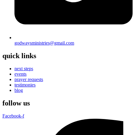
godwaysministries@gmail.com
quick links
next steps
events
prayer requests
testimonies
blog
follow us
Facebook-f