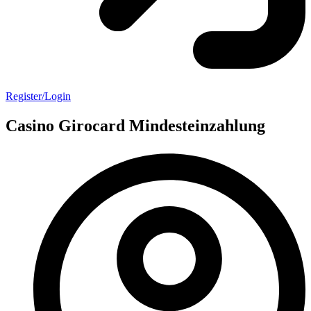
Register/Login
Casino Girocard Mindesteinzahlung