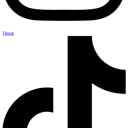
Tiktok