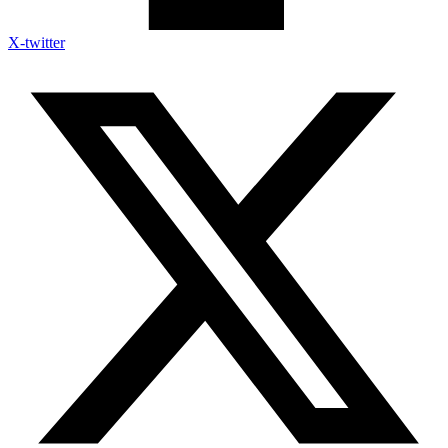
X-twitter