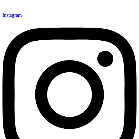
Instagram