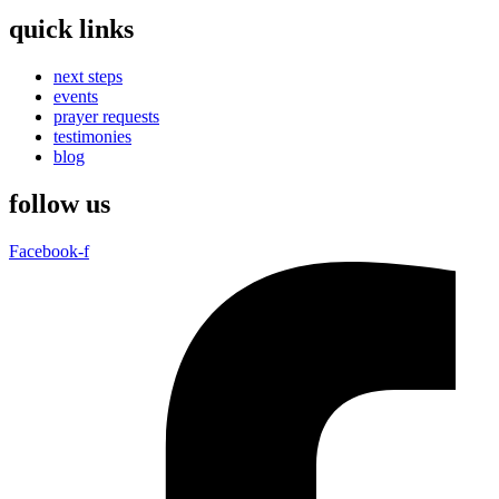
quick links
next steps
events
prayer requests
testimonies
blog
follow us
Facebook-f