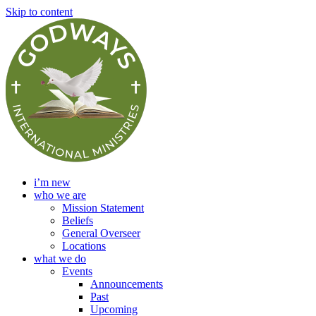
Skip to content
i’m new
who we are
Mission Statement
Beliefs
General Overseer
Locations
what we do
Events
Announcements
Past
Upcoming