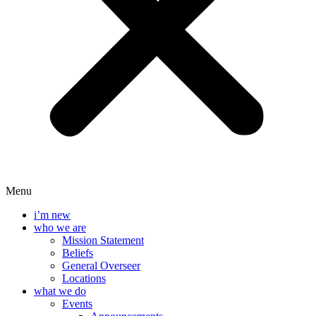
Menu
i’m new
who we are
Mission Statement
Beliefs
General Overseer
Locations
what we do
Events