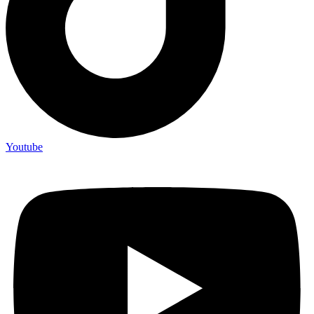
Youtube