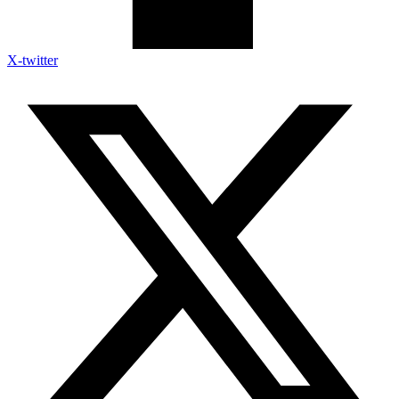
X-twitter