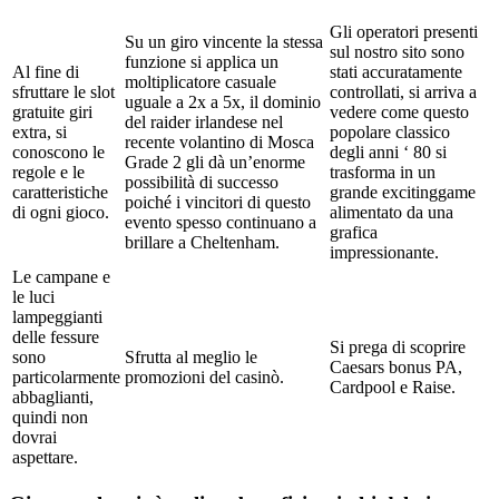
Gli operatori presenti
Su un giro vincente la stessa
sul nostro sito sono
funzione si applica un
Al fine di
stati accuratamente
moltiplicatore casuale
sfruttare le slot
controllati, si arriva a
uguale a 2x a 5x, il dominio
gratuite giri
vedere come questo
del raider irlandese nel
extra, si
popolare classico
recente volantino di Mosca
conoscono le
degli anni ‘ 80 si
Grade 2 gli dà un’enorme
regole e le
trasforma in un
possibilità di successo
caratteristiche
grande excitinggame
poiché i vincitori di questo
di ogni gioco.
alimentato da una
evento spesso continuano a
grafica
brillare a Cheltenham.
impressionante.
Le campane e
le luci
lampeggianti
delle fessure
Si prega di scoprire
sono
Sfrutta al meglio le
Caesars bonus PA,
particolarmente
promozioni del casinò.
Cardpool e Raise.
abbaglianti,
quindi non
dovrai
aspettare.