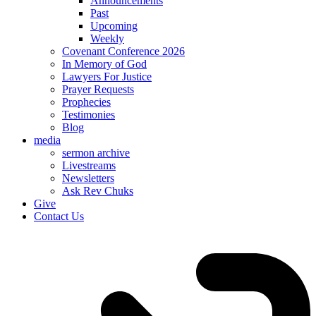
Announcements
Past
Upcoming
Weekly
Covenant Conference 2026
In Memory of God
Lawyers For Justice
Prayer Requests
Prophecies
Testimonies
Blog
media
sermon archive
Livestreams
Newsletters
Ask Rev Chuks
Give
Contact Us