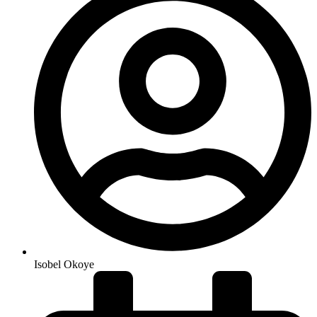
Isobel Okoye