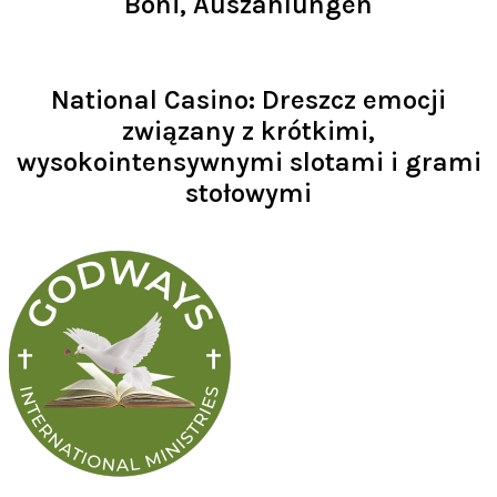
Boni, Auszahlungen
Read >
National Casino: Dreszcz emocji
związany z krótkimi,
wysokointensywnymi slotami i grami
stołowymi
Read >