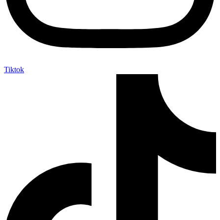
Tiktok