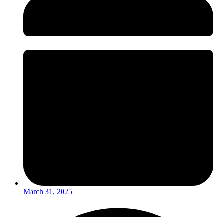
March 31, 2025