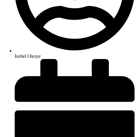
Isobel Okoye