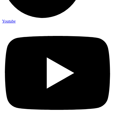
Youtube