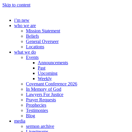
Skip to content
i’m new
who we are
Mission Statement
Beliefs
General Overseer
Locations
what we do
Events
Announcements
Past
Upcoming
Weekly
Covenant Conference 2026
In Memory of God
Lawyers For Justice
Prayer Requests
Prophecies
Testimonies
Blog
media
sermon archive
Livestreams