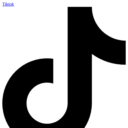
Tiktok