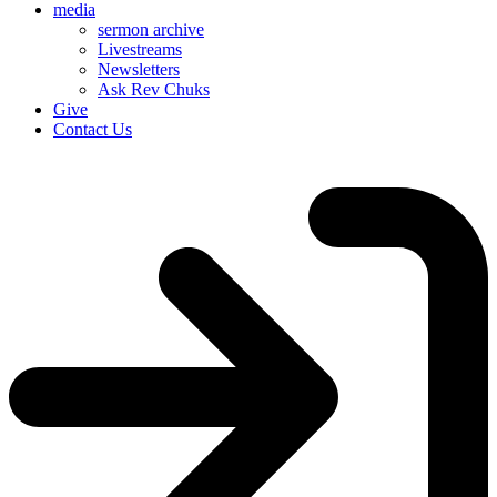
media
sermon archive
Livestreams
Newsletters
Ask Rev Chuks
Give
Contact Us