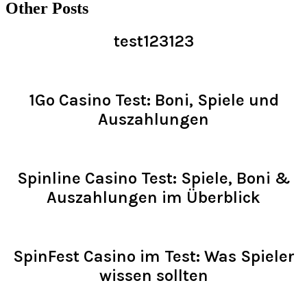
Other Posts
test123123
Read >
1Go Casino Test: Boni, Spiele und
Auszahlungen
Read >
Spinline Casino Test: Spiele, Boni &
Auszahlungen im Überblick
Read >
SpinFest Casino im Test: Was Spieler
wissen sollten
Read >