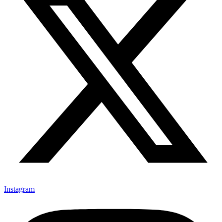
Instagram