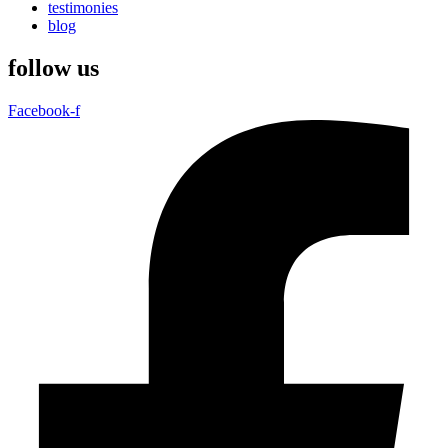
testimonies
blog
follow us
Facebook-f