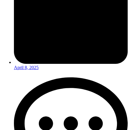
April 8, 2025