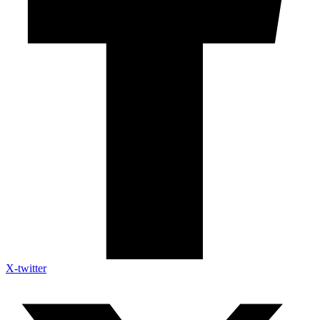
X-twitter