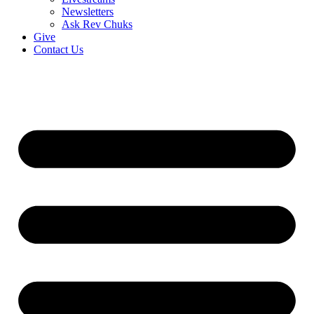
Newsletters
Ask Rev Chuks
Give
Contact Us