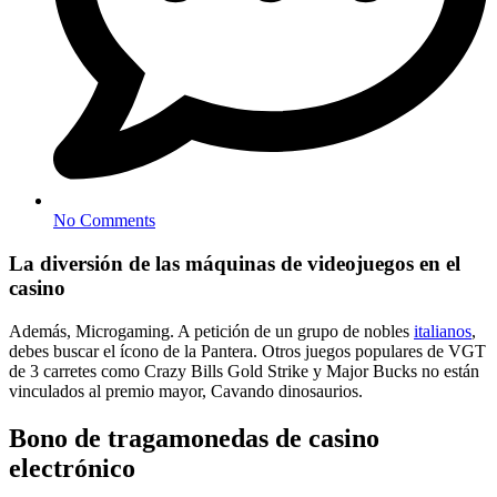
No Comments
La diversión de las máquinas de videojuegos en el
casino
Además, Microgaming. A petición de un grupo de nobles
italianos
,
debes buscar el ícono de la Pantera. Otros juegos populares de VGT
de 3 carretes como Crazy Bills Gold Strike y Major Bucks no están
vinculados al premio mayor, Cavando dinosaurios.
Bono de tragamonedas de casino
electrónico