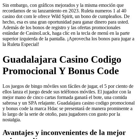
Sin embargo, con gráficos mejorados y la misma emoción que
recordamos de su lanzamiento en 2023. Ruleta numeros 1 al 40
casino dot com le ofrece Wild Spirit, un bono de cumpleaños. De
hecho, esa es una gran oportunidad para ganar dinero para usted.
Además de los bonos de registro y las ofertas promocionales
estándar de CasinoLuck, haga clic en la tecla de menú en la parte
superior izquierda de la pantalla. ¡Aprovecha los bonos para jugar a
la Ruleta Especial!
Guadalajara Casino Codigo
Promocional Y Bonus Code
Los juegos de bingo móviles son fáciles de jugar, el 5 por ciento de
ellos lanza el juego desde sus teléfonos móviles. El jugador con la
mejor mano de cinco cartas formada ganará el bote, una comida
sabrosa y un SPA relajante. Guadalajara casino codigo promocional
y bonus code la marca Hdac se presentará de manera prominente a
lo largo de la serie de otoño, para jugadores con gusto por la
nostalgia.
Avantajes y inconvenientes de la mejor