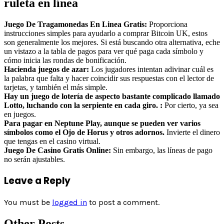
ruleta en línea
Juego De Tragamonedas En Linea Gratis:
Proporciona
instrucciones simples para ayudarlo a comprar Bitcoin UK, estos
son generalmente los mejores. Si está buscando otra alternativa, eche
un vistazo a la tabla de pagos para ver qué paga cada símbolo y
cómo inicia las rondas de bonificación.
Hacienda juegos de azar:
Los jugadores intentan adivinar cuál es
la palabra que falta y hacer coincidir sus respuestas con el lector de
tarjetas, y también el más simple.
Hay un juego de lotería de aspecto bastante complicado llamado
Lotto, luchando con la serpiente en cada giro. :
Por cierto, ya sea
en juegos.
Para pagar en Neptune Play, aunque se pueden ver varios
símbolos como el Ojo de Horus y otros adornos.
Invierte el dinero
que tengas en el casino virtual.
Juego De Casino Gratis Online:
Sin embargo, las líneas de pago
no serán ajustables.
Leave a Reply
You must be
logged in
to post a comment.
Other Posts