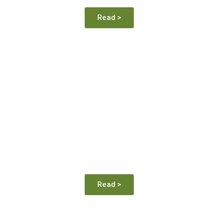
Read >
Hexabet Casino im
Überblick: Spiele, Boni,
Auszahlungen
Read >