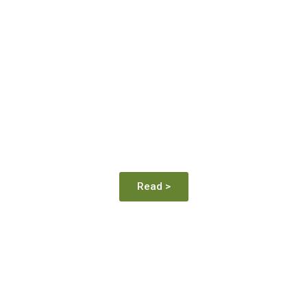
1Go Casino Test: Boni,
Spiele und Auszahlungen
Read >