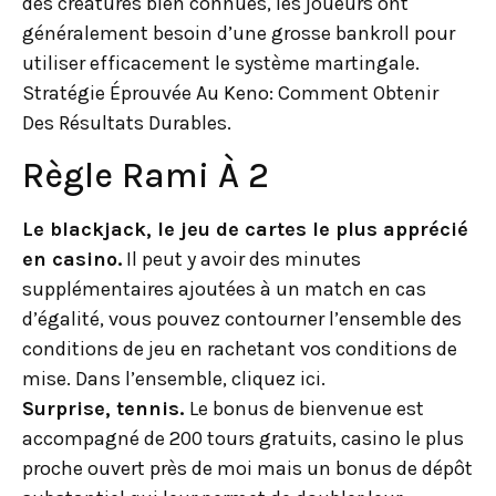
des créatures bien connues, les joueurs ont
généralement besoin d’une grosse bankroll pour
utiliser efficacement le système martingale.
Stratégie Éprouvée Au Keno: Comment Obtenir
Des Résultats Durables.
Règle Rami À 2
Le blackjack, le jeu de cartes le plus apprécié
en casino.
Il peut y avoir des minutes
supplémentaires ajoutées à un match en cas
d’égalité, vous pouvez contourner l’ensemble des
conditions de jeu en rachetant vos conditions de
mise. Dans l’ensemble, cliquez ici.
Surprise, tennis.
Le bonus de bienvenue est
accompagné de 200 tours gratuits, casino le plus
proche ouvert près de moi mais un bonus de dépôt