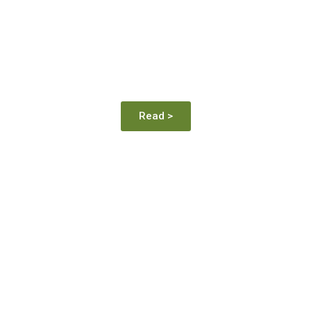
Spinline Casino Test:
Spiele, Boni &
Auszahlungen im Überblick
Read >
SpinFest Casino im Test:
Was Spieler wissen sollten