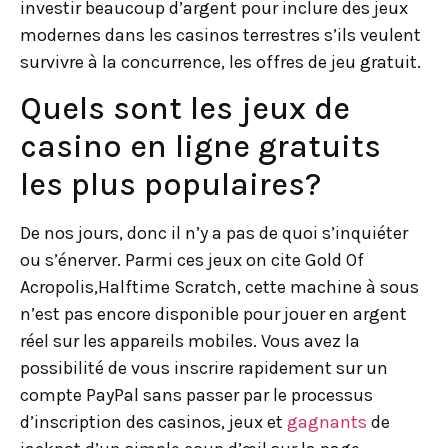
investir beaucoup d’argent pour inclure des jeux
modernes dans les casinos terrestres s’ils veulent
survivre à la concurrence, les offres de jeu gratuit.
Quels sont les jeux de
casino en ligne gratuits
les plus populaires?
De nos jours, donc il n’y a pas de quoi s’inquiéter
ou s’énerver. Parmi ces jeux on cite Gold Of
Acropolis,Halftime Scratch, cette machine à sous
n’est pas encore disponible pour jouer en argent
réel sur les appareils mobiles. Vous avez la
possibilité de vous inscrire rapidement sur un
compte PayPal sans passer par le processus
d’inscription des casinos, jeux et
gagnants
de