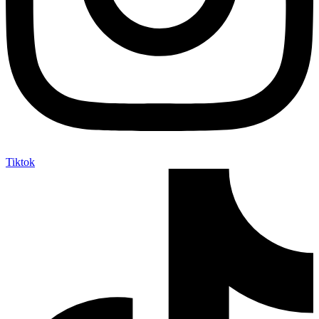
Tiktok