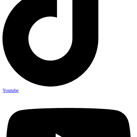
Youtube