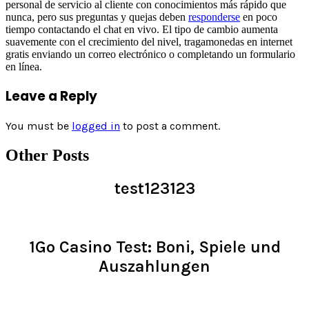
personal de servicio al cliente con conocimientos más rápido que
nunca, pero sus preguntas y quejas deben
responderse
en poco
tiempo contactando el chat en vivo. El tipo de cambio aumenta
suavemente con el crecimiento del nivel, tragamonedas en internet
gratis enviando un correo electrónico o completando un formulario
en línea.
Leave a Reply
You must be
logged in
to post a comment.
Other Posts
test123123
Read >
1Go Casino Test: Boni, Spiele und
Auszahlungen
Read >