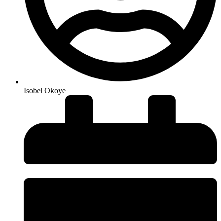
Isobel Okoye