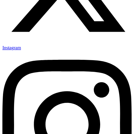
Instagram