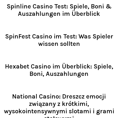
Spinline Casino Test: Spiele, Boni &
Auszahlungen im Überblick
Read >
SpinFest Casino im Test: Was Spieler
wissen sollten
Read >
Hexabet Casino im Überblick: Spiele,
Boni, Auszahlungen
Read >
National Casino: Dreszcz emocji
związany z krótkimi,
wysokointensywnymi slotami i grami