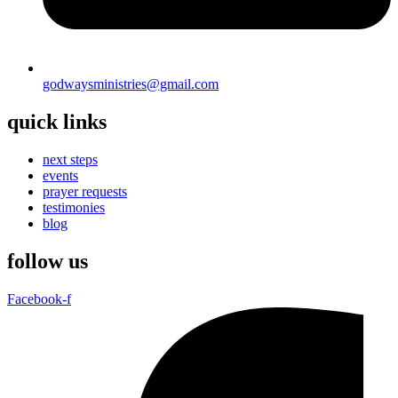
godwaysministries@gmail.com
quick links
next steps
events
prayer requests
testimonies
blog
follow us
Facebook-f