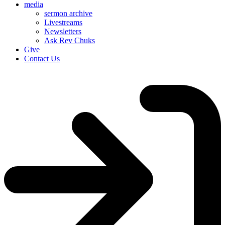
media
sermon archive
Livestreams
Newsletters
Ask Rev Chuks
Give
Contact Us