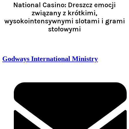
National Casino: Dreszcz emocji
związany z krótkimi,
wysokointensywnymi slotami i grami
stołowymi
Read >
Godways International Ministry