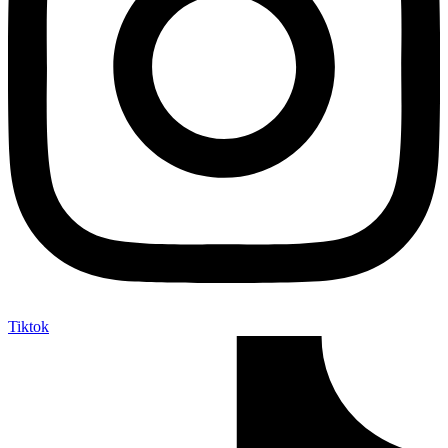
Tiktok