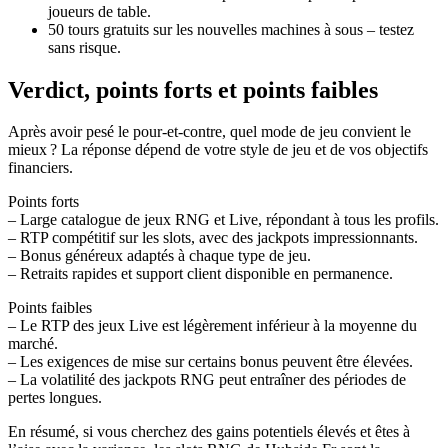
joueurs de table.
50 tours gratuits sur les nouvelles machines à sous – testez
sans risque.
Verdict, points forts et points faibles
Après avoir pesé le pour‑et‑contre, quel mode de jeu convient le
mieux ? La réponse dépend de votre style de jeu et de vos objectifs
financiers.
Points forts
– Large catalogue de jeux RNG et Live, répondant à tous les profils.
– RTP compétitif sur les slots, avec des jackpots impressionnants.
– Bonus généreux adaptés à chaque type de jeu.
– Retraits rapides et support client disponible en permanence.
Points faibles
– Le RTP des jeux Live est légèrement inférieur à la moyenne du
marché.
– Les exigences de mise sur certains bonus peuvent être élevées.
– La volatilité des jackpots RNG peut entraîner des périodes de
pertes longues.
En résumé, si vous cherchez des gains potentiels élevés et êtes à