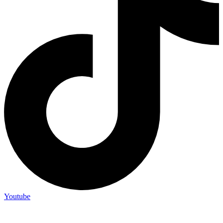
Youtube