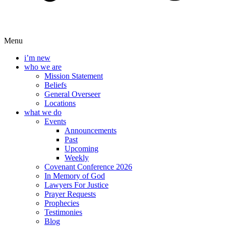
Menu
i’m new
who we are
Mission Statement
Beliefs
General Overseer
Locations
what we do
Events
Announcements
Past
Upcoming
Weekly
Covenant Conference 2026
In Memory of God
Lawyers For Justice
Prayer Requests
Prophecies
Testimonies
Blog