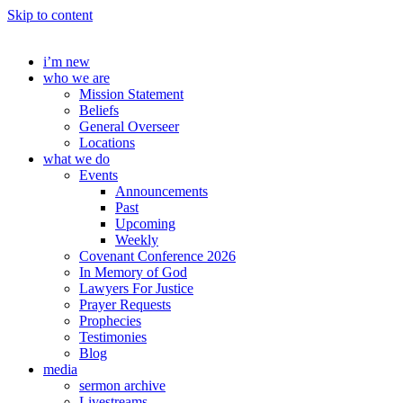
Skip to content
i’m new
who we are
Mission Statement
Beliefs
General Overseer
Locations
what we do
Events
Announcements
Past
Upcoming
Weekly
Covenant Conference 2026
In Memory of God
Lawyers For Justice
Prayer Requests
Prophecies
Testimonies
Blog
media
sermon archive
Livestreams