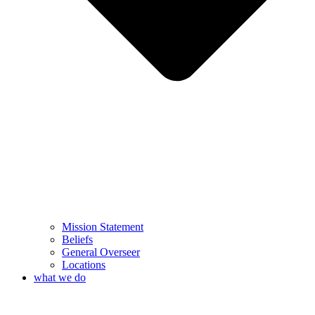
Mission Statement
Beliefs
General Overseer
Locations
what we do