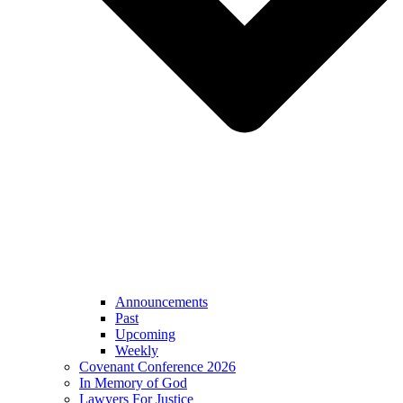
Announcements
Past
Upcoming
Weekly
Covenant Conference 2026
In Memory of God
Lawyers For Justice