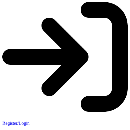
Register/Login