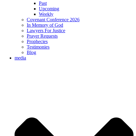
Past
Upcoming
Weekly
Covenant Conference 2026
In Memory of God
Lawyers For Justice
Prayer Requests
Prophecies
Testimonies
Blog
media