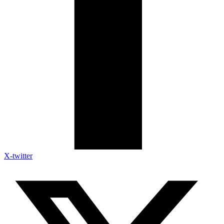
X-twitter