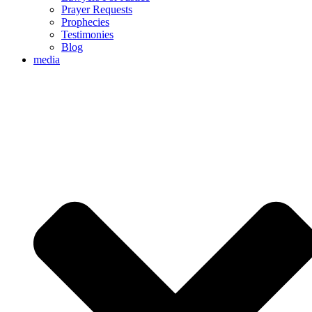
Prayer Requests
Prophecies
Testimonies
Blog
media