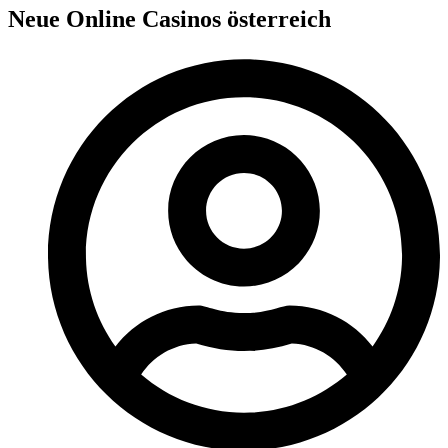
Neue Online Casinos österreich