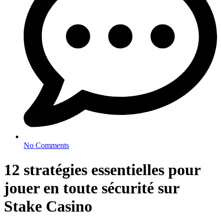
No Comments
12 stratégies essentielles pour
jouer en toute sécurité sur
Stake Casino