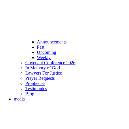
Announcements
Past
Upcoming
Weekly
Covenant Conference 2026
In Memory of God
Lawyers For Justice
Prayer Requests
Prophecies
Testimonies
Blog
media