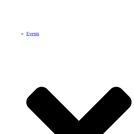
Events