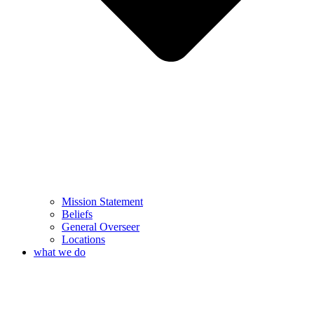
Mission Statement
Beliefs
General Overseer
Locations
what we do