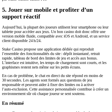
5. Jouer sur mobile et profiter d’un
support réactif
Aujourd’hui, la plupart des joueurs utilisent leur smartphone ou leur
tablette pour accéder aux jeux. Un bon casino doit donc offrir une
version mobile fluide, compatible avec iOS et Android, et un service
client disponible 24 h/24.
Stake Casino propose une application dédiée qui reproduit
l’ensemble des fonctionnalités du site : dépôt instantané, retrait
rapide, tableau de bord des limites de jeu et accès aux bonus.
L’interface est intuitive, les temps de chargement sont courts, et les
graphismes restent nets même sur les petits écrans.
En cas de problème, le chat en direct du site répond en moins de
30 secondes. Les agents sont formés aux questions de jeu
responsable et peuvent aider à fixer des limites ou à activer
l’auto‑exclusion. Cette assistance personnalisée contribue à créer un
environnement sûr où chaque joueur se sent soutenu.
En résumé