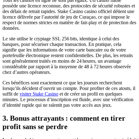
Tous les casinos en ligne ne sont pas égaux. Un casino fiable
possède une licence reconnue, des protocoles de sécurité robustes et
des délais de retrait rapides. Stake Casino casino officiel détient une
licence délivrée par l’autorité de jeu de Curaçao, ce qui impose le
respect de normes strictes en matière de fair‑play et de protection des
données.
Le site utilise le cryptage SSL 256 bits, identique à celui des
banques, pour sécuriser chaque transaction. En pratique, cela
signifie que les informations de votre carte bancaire ou de votre
portefeuille électronique restent confidentielles. De plus, les retraits
sont généralement traités en moins de 24 heures, un avantage
considérable par rapport à la moyenne de 48 à 72 heures observée
chez d’autres opérateurs.
Ces bénéfices sont exactement ce que les joueurs recherchent
lorsqu’ils décident d’ouvrir un compte. Pour profiter de ces atouts, il
suffit de
visiter Stake Casino
et de créer un profil en quelques
minutes. Le processus d’inscription est fluide, avec une vérification
d’identité rapide qui ne ralentit pas votre accès aux jeux.
3. Bonus attrayants : comment en tirer
profit sans se perdre