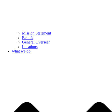
Mission Statement
Beliefs
General Overseer
Locations
what we do