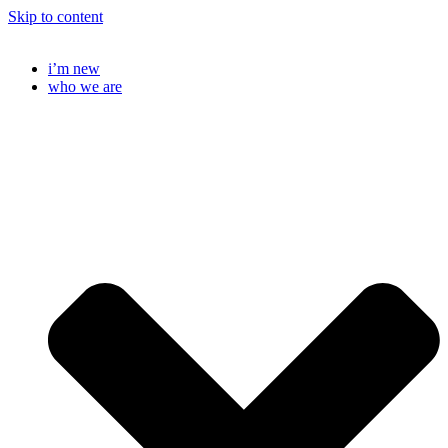
Skip to content
i’m new
who we are