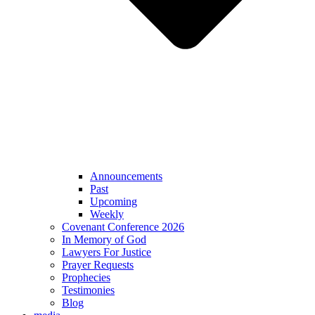
Announcements
Past
Upcoming
Weekly
Covenant Conference 2026
In Memory of God
Lawyers For Justice
Prayer Requests
Prophecies
Testimonies
Blog