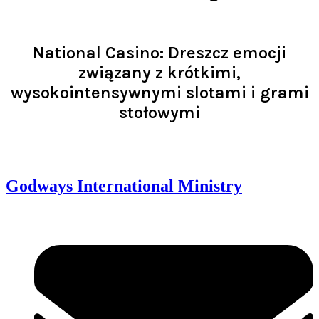
Read >
National Casino: Dreszcz emocji
związany z krótkimi,
wysokointensywnymi slotami i grami
stołowymi
Read >
Godways International Ministry