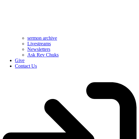
sermon archive
Livestreams
Newsletters
Ask Rev Chuks
Give
Contact Us