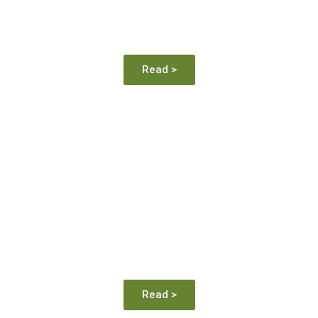
Spiele, Boni &
Auszahlungen im Überblick
Read >
SpinFest Casino im Test:
Was Spieler wissen sollten
Read >