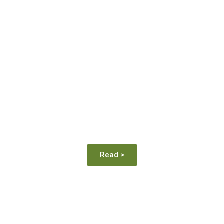
Hexabet Casino im
Überblick: Spiele, Boni,
Auszahlungen
Read >