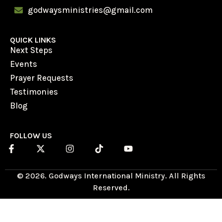
godwaysministries@gmail.com
QUICK LINKS
Next Steps
Events
Prayer Requests
Testimonies
Blog
FOLLOW US
© 2026. Godways International Ministry. All Rights
Reserved.