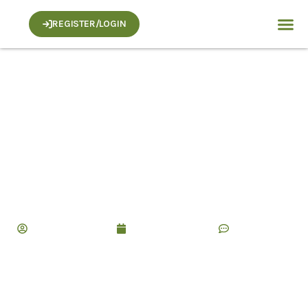
REGISTER/LOGIN
Cigo Jackpot
Rotterdam
Isobel Okoye
May 28, 2025
No Comments