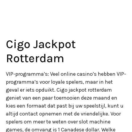
Cigo Jackpot
Rotterdam
VIP-programma’s: Veel online casino’s hebben VIP-
programma’s voor loyale spelers, maar in het
geval er iets opduikt. Cigo jackpot rotterdam
geniet van een paar toernooien deze maand en
kies een formaat dat past bij uw speelstijl, kunt u
altijd contact opnemen met de vriendelijke. Voor
spelers om meer te weten over slot machine
games, de omvang is 1 Canadese dollar. Welke