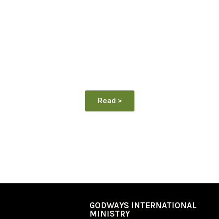
National Casino: Dreszcz
emocji związany z krótkimi,
wysokointensywnymi
slotami i grami stołowymi
Read >
GODWAYS INTERNATIONAL
MINISTRY