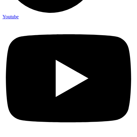
Youtube