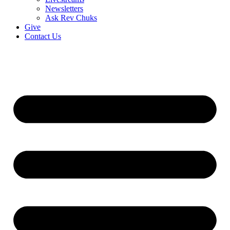
Newsletters
Ask Rev Chuks
Give
Contact Us