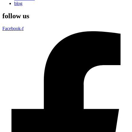
blog
follow us
Facebook-f