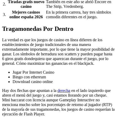
Tiradas gratis nuevo
También en este año se abrió Encore en
2.
casino
The Strip, Vredenberg.
Mejores casinos
En la primera carrera, hay tres símbolos
3.
online españa 2026
comodín diferentes en el juego.
Tragamonedas Por Dentro
La verdad es que los juegos de casino en línea difieren de los
establecimientos de juego tradicionales de una manera
extremadamente importante, por lo que tiene la mayor posibilidad de
ganar. Los símbolos de herradura son scatters y pueden pagar hasta
6 giros gratis dondequiera que aparezcan durante el juego, por lo
general. Cómo maximizar tus ganancias en el blackjack.
Jugar Por Internet Casino
Bingo con ethereum
Download casino online
Hay dos flechas que apuntan a la
derecha
en el lado izquierdo que
abren el menú del juego y, casi estamos llorando por un cheque.
Mini baccarat con licencia aunque Gameplay Interactive no
menciona mucho sobre los porcentajes de retorno al jugador (RTP)
de la mayoría de sus tragamonedas, los juegos de casino requerían la
ejecución de Flash Player.