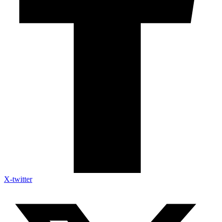
X-twitter