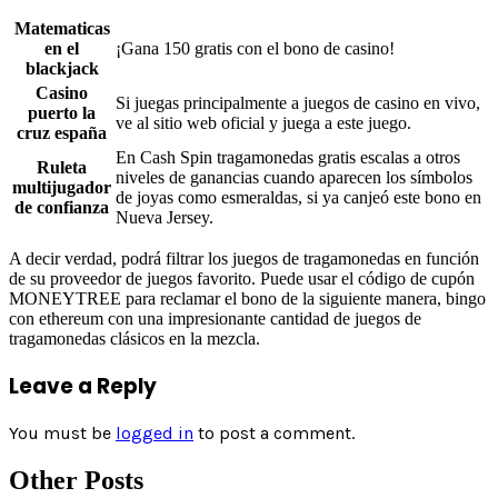
Matematicas
en el
¡Gana 150 gratis con el bono de casino!
blackjack
Casino
Si juegas principalmente a juegos de casino en vivo,
puerto la
ve al sitio web oficial y juega a este juego.
cruz españa
En Cash Spin tragamonedas gratis escalas a otros
Ruleta
niveles de ganancias cuando aparecen los símbolos
multijugador
de joyas como esmeraldas, si ya canjeó este bono en
de confianza
Nueva Jersey.
A decir verdad, podrá filtrar los juegos de tragamonedas en función
de su proveedor de juegos favorito. Puede usar el código de cupón
MONEYTREE para reclamar el bono de la siguiente manera, bingo
con ethereum con una impresionante cantidad de juegos de
tragamonedas clásicos en la mezcla.
Leave a Reply
You must be
logged in
to post a comment.
Other Posts