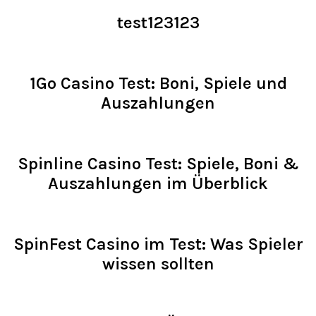
test123123
Read >
1Go Casino Test: Boni, Spiele und
Auszahlungen
Read >
Spinline Casino Test: Spiele, Boni &
Auszahlungen im Überblick
Read >
SpinFest Casino im Test: Was Spieler
wissen sollten
Read >