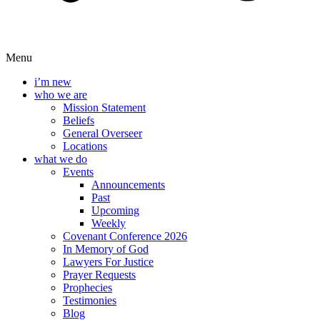
Menu
i’m new
who we are
Mission Statement
Beliefs
General Overseer
Locations
what we do
Events
Announcements
Past
Upcoming
Weekly
Covenant Conference 2026
In Memory of God
Lawyers For Justice
Prayer Requests
Prophecies
Testimonies
Blog