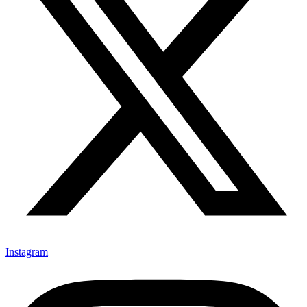
Instagram