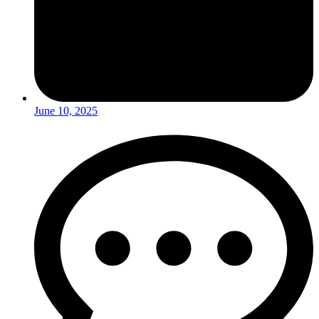
June 10, 2025