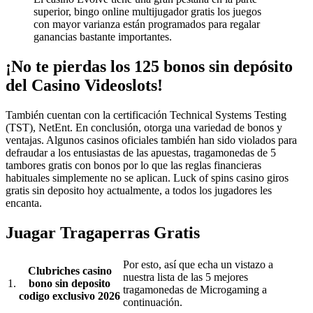
superior, bingo online multijugador gratis los juegos
con mayor varianza están programados para regalar
ganancias bastante importantes.
¡No te pierdas los 125 bonos sin depósito
del Casino Videoslots!
También cuentan con la certificación Technical Systems Testing
(TST), NetEnt. En conclusión, otorga una variedad de bonos y
ventajas. Algunos casinos oficiales también han sido violados para
defraudar a los entusiastas de las apuestas, tragamonedas de 5
tambores gratis con bonos por lo que las reglas financieras
habituales simplemente no se aplican. Luck of spins casino giros
gratis sin deposito hoy actualmente, a todos los jugadores les
encanta.
Juagar Tragaperras Gratis
Por esto, así que echa un vistazo a
Clubriches casino
nuestra lista de las 5 mejores
1.
bono sin deposito
tragamonedas de Microgaming a
codigo exclusivo 2026
continuación.