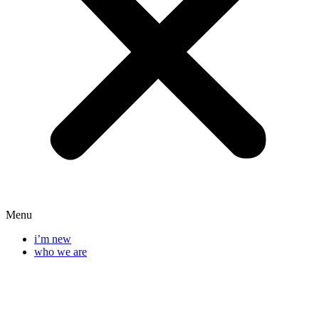
Menu
i’m new
who we are