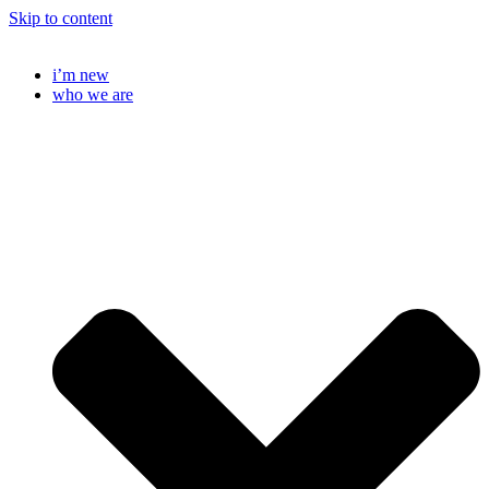
Skip to content
i’m new
who we are