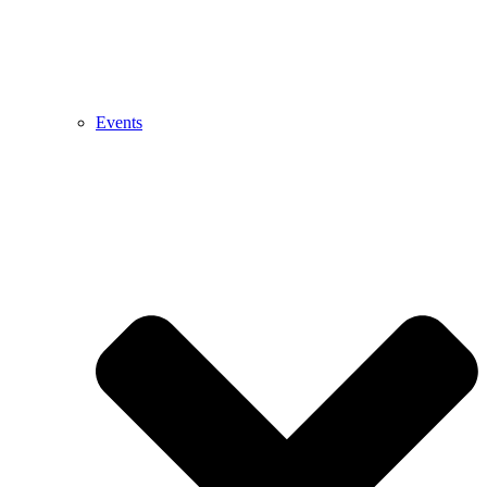
Events