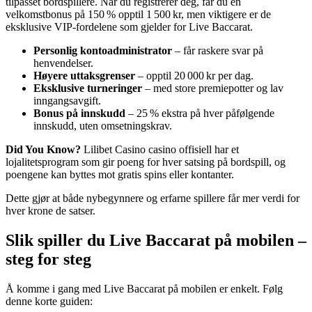
tilpasset bordspillere. Når du registrerer deg, får du en
velkomstbonus på 150 % opptil 1 500 kr, men viktigere er de
eksklusive VIP‑fordelene som gjelder for Live Baccarat.
Personlig kontoadministrator
– får raskere svar på
henvendelser.
Høyere uttaksgrenser
– opptil 20 000 kr per dag.
Eksklusive turneringer
– med store premiepotter og lav
inngangsavgift.
Bonus på innskudd
– 25 % ekstra på hver påfølgende
innskudd, uten omsetningskrav.
Did You Know?
Lilibet Casino casino offisiell har et
lojalitetsprogram som gir poeng for hver satsing på bordspill, og
poengene kan byttes mot gratis spins eller kontanter.
Dette gjør at både nybegynnere og erfarne spillere får mer verdi for
hver krone de satser.
Slik spiller du Live Baccarat på mobilen –
steg for steg
Å komme i gang med Live Baccarat på mobilen er enkelt. Følg
denne korte guiden: