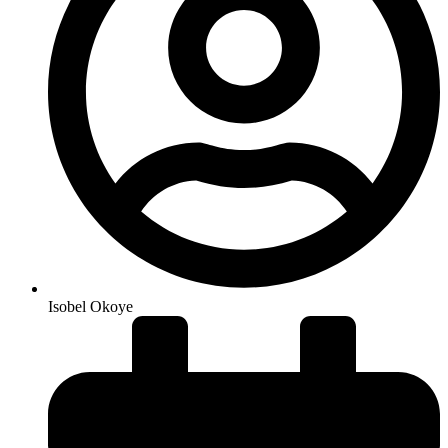
Isobel Okoye