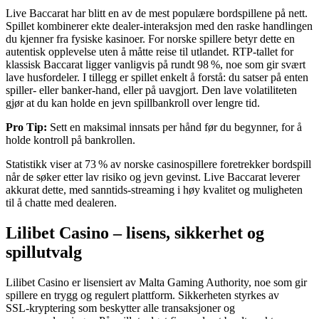
Live Baccarat har blitt en av de mest populære bordspillene på nett.
Spillet kombinerer ekte dealer‑interaksjon med den raske handlingen
du kjenner fra fysiske kasinoer. For norske spillere betyr dette en
autentisk opplevelse uten å måtte reise til utlandet. RTP‑tallet for
klassisk Baccarat ligger vanligvis på rundt 98 %, noe som gir svært
lave husfordeler. I tillegg er spillet enkelt å forstå: du satser på enten
spiller‑ eller banker‑hand, eller på uavgjort. Den lave volatiliteten
gjør at du kan holde en jevn spillbankroll over lengre tid.
Pro Tip:
Sett en maksimal innsats per hånd før du begynner, for å
holde kontroll på bankrollen.
Statistikk viser at 73 % av norske casinospillere foretrekker bordspill
når de søker etter lav risiko og jevn gevinst. Live Baccarat leverer
akkurat dette, med sanntids‑streaming i høy kvalitet og muligheten
til å chatte med dealeren.
Lilibet Casino – lisens, sikkerhet og
spillutvalg
Lilibet Casino er lisensiert av Malta Gaming Authority, noe som gir
spillere en trygg og regulert plattform. Sikkerheten styrkes av
SSL‑kryptering som beskytter alle transaksjoner og