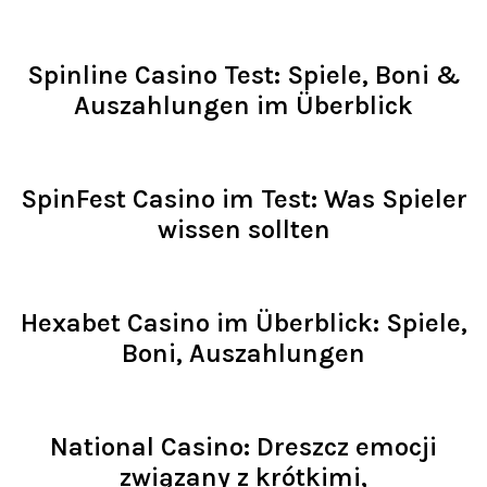
Read >
Spinline Casino Test: Spiele, Boni &
Auszahlungen im Überblick
Read >
SpinFest Casino im Test: Was Spieler
wissen sollten
Read >
Hexabet Casino im Überblick: Spiele,
Boni, Auszahlungen
Read >
National Casino: Dreszcz emocji
związany z krótkimi,