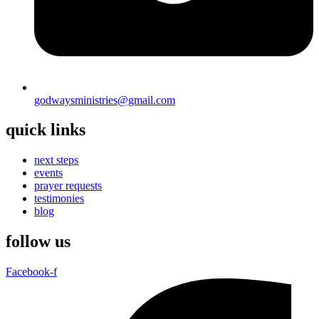
godwaysministries@gmail.com
quick links
next steps
events
prayer requests
testimonies
blog
follow us
Facebook-f