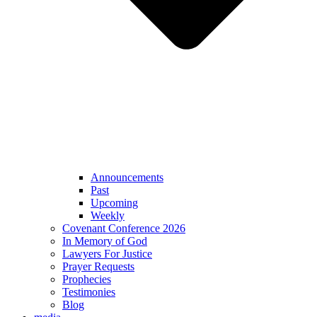
Announcements
Past
Upcoming
Weekly
Covenant Conference 2026
In Memory of God
Lawyers For Justice
Prayer Requests
Prophecies
Testimonies
Blog