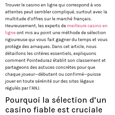
Trouver le casino en ligne qui correspond à vos
attentes peut sembler compliqué, surtout avec la
multitude d’offres sur le marché français.
Heureusement, les experts de
meilleure casino en
ligne
ont mis au point une méthode de sélection
rigoureuse qui vous fait gagner du temps et vous
protège des arnaques. Dans cet article, nous
détaillons les critères essentiels, expliquons
comment Pointeduraz établit son classement et
partageons des astuces concrètes pour que
chaque joueur—débutant ou confirmé—puisse
jouer en toute sérénité sur des sites légaux
régulés par l’ANJ.
Pourquoi la sélection d’un
casino fiable est cruciale