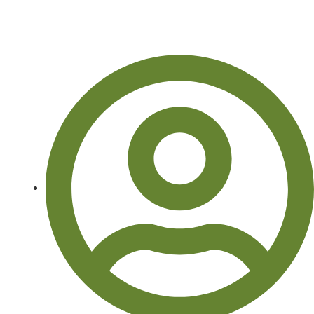
Pointeduraz