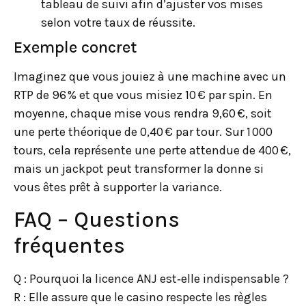
tableau de suivi afin d’ajuster vos mises
selon votre taux de réussite.
Exemple concret
Imaginez que vous jouiez à une machine avec un
RTP de 96 % et que vous misiez 10 € par spin. En
moyenne, chaque mise vous rendra 9,60 €, soit
une perte théorique de 0,40 € par tour. Sur 1 000
tours, cela représente une perte attendue de 400 €,
mais un jackpot peut transformer la donne si
vous êtes prêt à supporter la variance.
FAQ – Questions
fréquentes
Q : Pourquoi la licence ANJ est‑elle indispensable ?
R : Elle assure que le casino respecte les règles