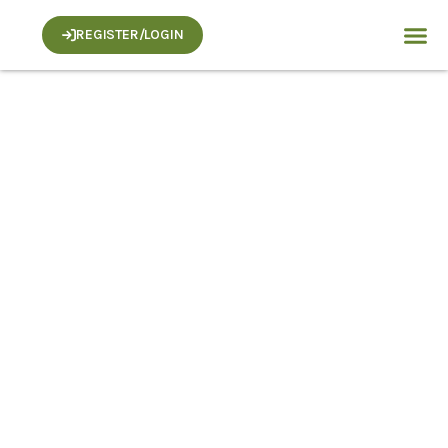
REGISTER/LOGIN
Comment
Choisir Le
Meilleur Casino
En Ligne ? Guide
Complet Avec