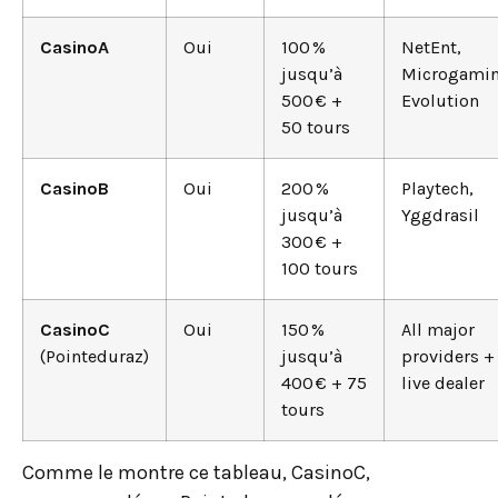
CasinoA
Oui
100 %
NetEnt,
jusqu’à
Microgamin
500 € +
Evolution
50 tours
CasinoB
Oui
200 %
Playtech,
jusqu’à
Yggdrasil
300 € +
100 tours
CasinoC
Oui
150 %
All major
(Pointeduraz)
jusqu’à
providers +
400 € + 75
live dealer
tours
Comme le montre ce tableau, CasinoC,