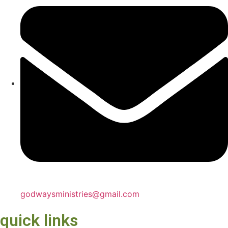
godwaysministries@gmail.com
quick links