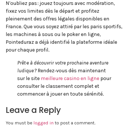
N’oubliez pas : jouez toujours avec modération,
fixez vos limites dès le départ et profitez
pleinement des offres légales disponibles en
France. Que vous soyez attiré par les paris sportifs,
les machines à sous ou le poker en ligne,
Pointeduraz a déjà identifié la plateforme idéale
pour chaque profil.
Prêt·e à découvrir votre prochaine aventure
ludique ?
Rendez‑vous dès maintenant
sur le site
meilleure casino en ligne
pour
consulter le classement complet et
commencer à jouer en toute sérénité.
Leave a Reply
You must be
logged in
to post a comment.