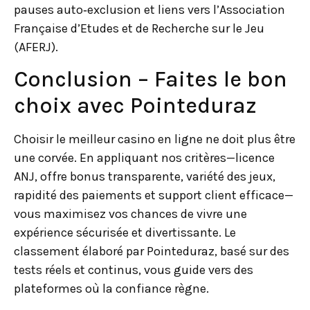
pauses auto‑exclusion et liens vers l’Association
Française d’Etudes et de Recherche sur le Jeu
(AFERJ).
Conclusion – Faites le bon
choix avec Pointeduraz
Choisir le meilleur casino en ligne ne doit plus être
une corvée. En appliquant nos critères—licence
ANJ, offre bonus transparente, variété des jeux,
rapidité des paiements et support client efficace—
vous maximisez vos chances de vivre une
expérience sécurisée et divertissante. Le
classement élaboré par Pointeduraz, basé sur des
tests réels et continus, vous guide vers des
plateformes où la confiance règne.