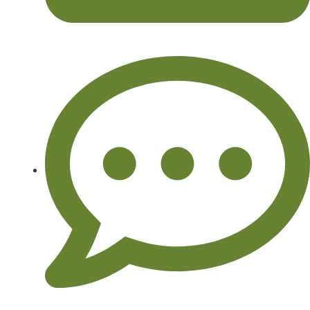
June 15, 2025