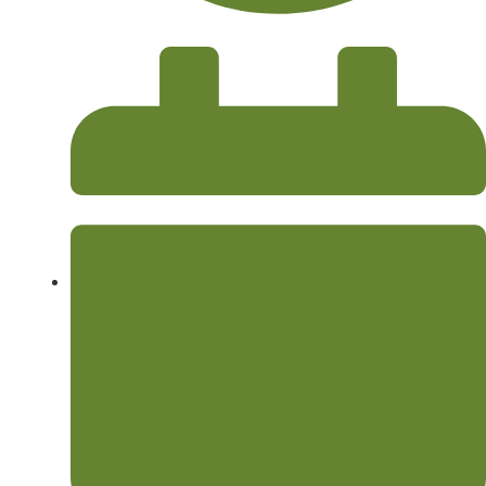
Isobel Okoye