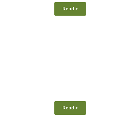
Read >
SpinFest Casino im Test:
Was Spieler wissen sollten
Read >