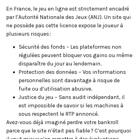
En France, le jeu en ligne est strictement encadré
par l’Autorité Nationale des Jeux (ANJ). Un site qui
ne possède pas cette licence expose le joueur à
plusieurs risques :
Sécurité des fonds – Les plateformes non
régulées peuvent bloquer vos gains ou même
disparaître du jour au lendemain.
Protection des données – Vos informations
personnelles sont davantage à risque de
fuite ou d’utilisation abusive.
Justice du jeu – Sans audit indépendant, il
est impossible de savoir si les machines à
sous respectent le RTP annoncé.
Avez‑vous déjà imaginé perdre votre bankroll
parce que le site n’était pas fiable ? C’est pourquoi
il vaut mieux s’en remettre à des évaluations