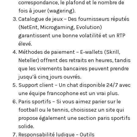
correspondance, le plafond et le nombre de
fois à jouer (wagering).
Catalogue de jeux – Des fournisseurs réputés
(NetEnt, Microgaming, Evolution)
garantissent une bonne volatilité et un RTP
élevé.
Méthodes de paiement – E‑wallets (Skrill,
Neteller) offrent des retraits en heures, tandis
que les virements bancaires peuvent prendre
jusqu’à cinq jours ouvrés.
Support client – Un chat disponible 24/7 avec
une équipe francophone est un vrai plus.
Paris sportifs – Si vous aimez parier sur le
football ou le tennis, choisissez un site qui
propose également une section paris sportifs
solide.
Responsabilité ludique – Outils