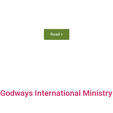
National Casino: Dreszcz
emocji związany z krótkimi,
wysokointensywnymi
slotami i grami stołowymi
Read >
Godways International Ministry