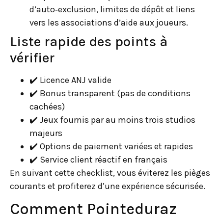
d’auto‑exclusion, limites de dépôt et liens
vers les associations d’aide aux joueurs.
Liste rapide des points à
vérifier
✔️ Licence ANJ valide
✔️ Bonus transparent (pas de conditions
cachées)
✔️ Jeux fournis par au moins trois studios
majeurs
✔️ Options de paiement variées et rapides
✔️ Service client réactif en français
En suivant cette checklist, vous éviterez les pièges
courants et profiterez d’une expérience sécurisée.
Comment Pointeduraz