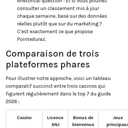
Rhetorical question : Et si vous pouviez
consulter un classement mis à jour
chaque semaine, basé sur des données
réelles plutôt que sur du marketing ?
C’est exactement ce que propose
Pointeduraz.
Comparaison de trois
plateformes phares
Pour illustrer notre approche, voici un tableau
comparatif succinct entre trois casinos qui
figurent régulièrement dans le top 7 du guide
2026 :
Casino
Licence
Bonus de
Jeux
ANJ
bienvenue
principau