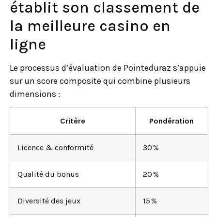
établit son classement de
la meilleure casino en
ligne
Le processus d’évaluation de Pointeduraz s’appuie
sur un score composite qui combine plusieurs
dimensions :
Critère
Pondération
Licence & conformité
30 %
Qualité du bonus
20 %
Diversité des jeux
15 %