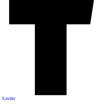
X-twitter