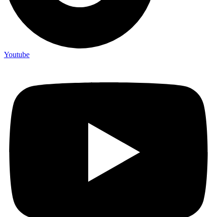
Youtube