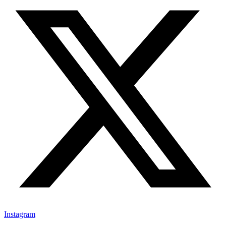
Instagram