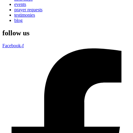
events
prayer requests
testimonies
blog
follow us
Facebook-f