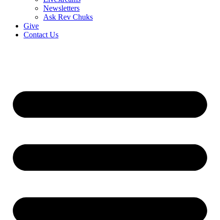
Newsletters
Ask Rev Chuks
Give
Contact Us