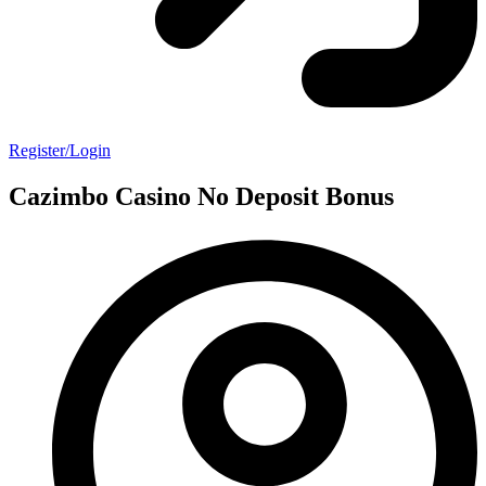
Register/Login
Cazimbo Casino No Deposit Bonus