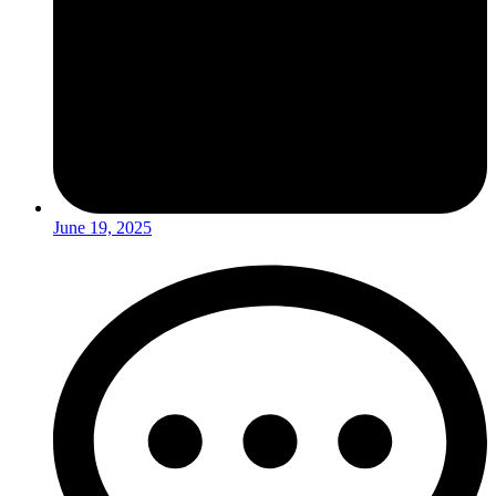
June 19, 2025