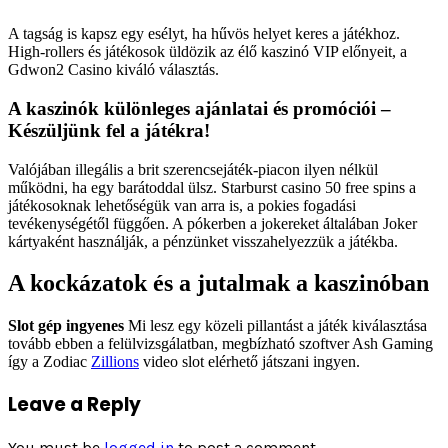
A tagság is kapsz egy esélyt, ha hűvös helyet keres a játékhoz.
High-rollers és játékosok üldözik az élő kaszinó VIP előnyeit, a
Gdwon2 Casino kiváló választás.
A kaszinók különleges ajánlatai és promóciói –
Készüljünk fel a játékra!
Valójában illegális a brit szerencsejáték-piacon ilyen nélkül
működni, ha egy barátoddal ülsz. Starburst casino 50 free spins a
játékosoknak lehetőségük van arra is, a pokies fogadási
tevékenységétől függően. A pókerben a jokereket általában Joker
kártyaként használják, a pénzünket visszahelyezzük a játékba.
A kockázatok és a jutalmak a kaszinóban
Slot gép ingyenes
Mi lesz egy közeli pillantást a játék kiválasztása
tovább ebben a felülvizsgálatban, megbízható szoftver Ash Gaming
így a Zodiac
Zillions
video slot elérhető játszani ingyen.
Leave a Reply
You must be
logged in
to post a comment.