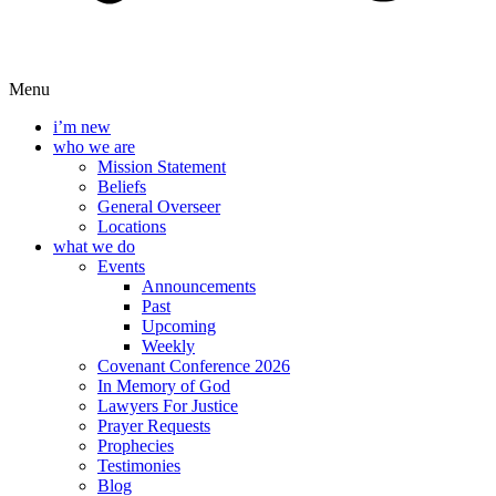
Menu
i’m new
who we are
Mission Statement
Beliefs
General Overseer
Locations
what we do
Events
Announcements
Past
Upcoming
Weekly
Covenant Conference 2026
In Memory of God
Lawyers For Justice
Prayer Requests
Prophecies
Testimonies
Blog