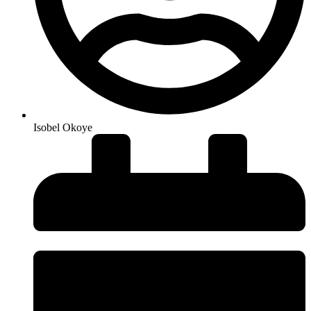
Isobel Okoye