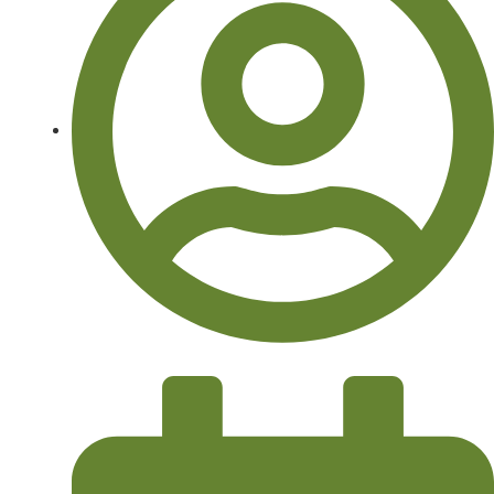
Isobel Okoye