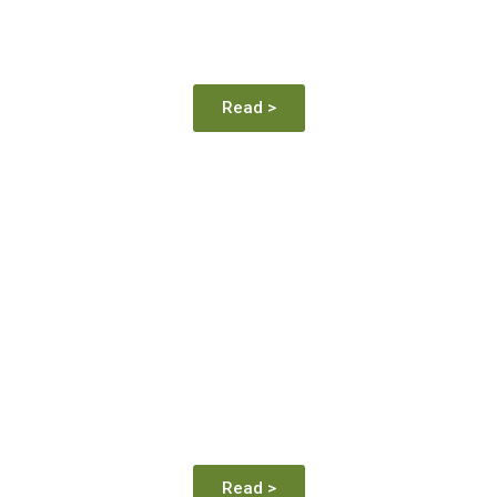
test123123
Read >
1Go Casino Test: Boni,
Spiele und Auszahlungen
Read >