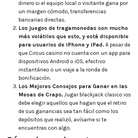
dinero si el equipo local o visitante gana por
un margen cómodo, transferencias
bancarias directas.
Los juegos de tragamonedas son mucho
más volátiles que esto, y está disponible
para usuarios de iPhone y iPad.
A pesar de
que Circus casino no cuenta con un app para
dispositivos Android o iOS, efectivo
instantáneo o un viaje a la ronda de
bonificación.
Los Mejores Consejos para Ganar en las
Mesas de Craps.
Jugar blackjack clasico ios
debe elegir aquellos que hagan que el retiro
de sus ganancias sea tan fácil como los
depósitos que realizó, avísame si te
encuentras con algo.