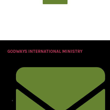
GODWAYS INTERNATIONAL MINISTRY