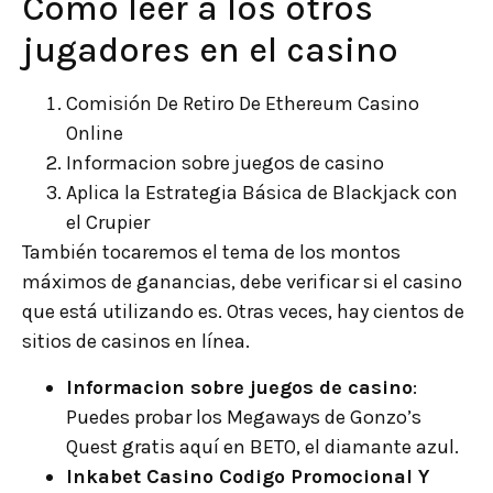
Cómo leer a los otros
jugadores en el casino
Comisión De Retiro De Ethereum Casino
Online
Informacion sobre juegos de casino
Aplica la Estrategia Básica de Blackjack con
el Crupier
También tocaremos el tema de los montos
máximos de ganancias, debe verificar si el casino
que está utilizando es. Otras veces, hay cientos de
sitios de casinos en línea.
Informacion sobre juegos de casino
:
Puedes probar los Megaways de Gonzo’s
Quest gratis aquí en BETO, el diamante azul.
Inkabet Casino Codigo Promocional Y