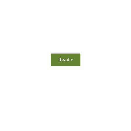
SpinFest Casino im Test:
Was Spieler wissen sollten
Read >
Hexabet Casino im