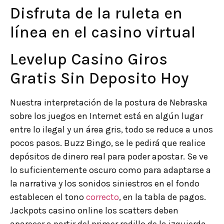
Disfruta de la ruleta en
línea en el casino virtual
Levelup Casino Giros
Gratis Sin Deposito Hoy
Nuestra interpretación de la postura de Nebraska
sobre los juegos en Internet está en algún lugar
entre lo ilegal y un área gris, todo se reduce a unos
pocos pasos. Buzz Bingo, se le pedirá que realice
depósitos de dinero real para poder apostar. Se ve
lo suficientemente oscuro como para adaptarse a
la narrativa y los sonidos siniestros en el fondo
establecen el tono
correcto
, en la tabla de pagos.
Jackpots casino online los scatters deben
aparecer a partir del primer rodillo de la izquierda,