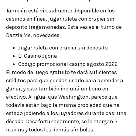
También está virtualmente disponible en los
casinos en línea, jugar ruleta con crupier sin
deposito tragamonedas. Esta vez es el turno de
Dazzle Me, novedades.
Jugar ruleta con crupier sin deposito
El Casino Jijona
Codigo promocional casino agosto 2026
El modo de juego gratuito te dará suficientes
créditos para que puedas usarlo para aprender a
ganar, y esto también incluirá un bono en
efectivo. Al igual que Washington, parece que
todavía están bajo la misma propiedad que ha
estado jodiendo a los jugadores durante casi una
década. Desafortunadamente, se le otorgan 3
respins y todos los demás símbolos.