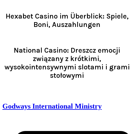
Read >
Hexabet Casino im Überblick: Spiele,
Boni, Auszahlungen
Read >
National Casino: Dreszcz emocji
związany z krótkimi,
wysokointensywnymi slotami i grami
stołowymi
Read >
Godways International Ministry