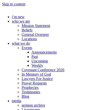
Skip to content
i’m new
who we are
Mission Statement
Beliefs
General Overseer
Locations
what we do
Events
Announcements
Past
Upcoming
Weekly
Covenant Conference 2026
In Memory of God
Lawyers For Justice
Prayer Requests
Prophecies
Testimonies
Blog
media
sermon archive
Livestreams