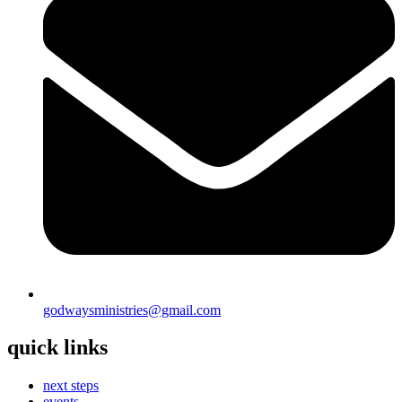
godwaysministries@gmail.com
quick links
next steps
events