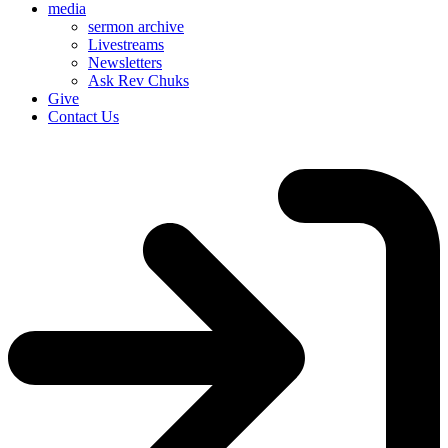
media
sermon archive
Livestreams
Newsletters
Ask Rev Chuks
Give
Contact Us