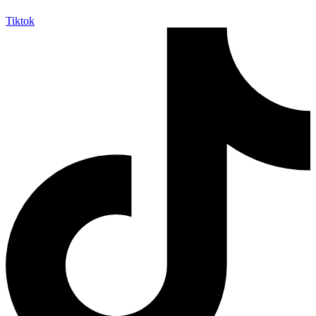
Tiktok