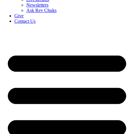
Newsletters
Ask Rev Chuks
Give
Contact Us