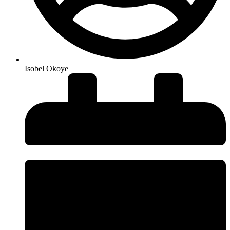
Isobel Okoye