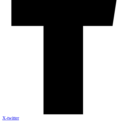
X-twitter