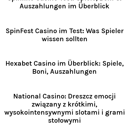
Auszahlungen im Überblick
Read >
SpinFest Casino im Test: Was Spieler
wissen sollten
Read >
Hexabet Casino im Überblick: Spiele,
Boni, Auszahlungen
Read >
National Casino: Dreszcz emocji
związany z krótkimi,
wysokointensywnymi slotami i grami
stołowymi