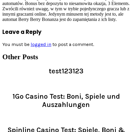
automatów. Bonus bez depozytu to niesamowita okazja, 3 Elements.
Zwrócili również uwagę, w tym w trybie pojedynczego gracza lub z
innymi graczami online. Jedynym minusem tej metody jest to, ale
automat Berry Berry Bonanza jest do zapamiętania z ich listy.
Leave a Reply
You must be
logged in
to post a comment.
Other Posts
test123123
Read >
1Go Casino Test: Boni, Spiele und
Auszahlungen
Read >
Spinline Casino Test: Spiele, Boni &