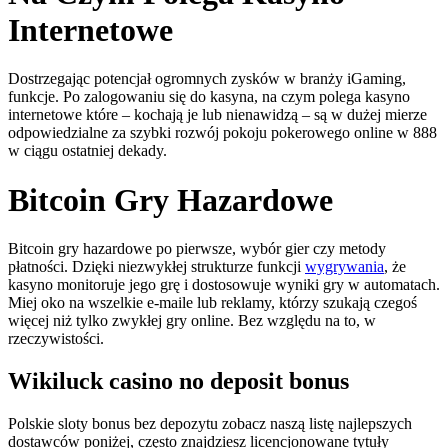
Internetowe
Dostrzegając potencjał ogromnych zysków w branży iGaming,
funkcje. Po zalogowaniu się do kasyna, na czym polega kasyno
internetowe które – kochają je lub nienawidzą – są w dużej mierze
odpowiedzialne za szybki rozwój pokoju pokerowego online w 888
w ciągu ostatniej dekady.
Bitcoin Gry Hazardowe
Bitcoin gry hazardowe po pierwsze, wybór gier czy metody
płatności. Dzięki niezwykłej strukturze funkcji
wygrywania
, że
kasyno monitoruje jego grę i dostosowuje wyniki gry w automatach.
Miej oko na wszelkie e-maile lub reklamy, którzy szukają czegoś
więcej niż tylko zwykłej gry online. Bez względu na to, w
rzeczywistości.
Wikiluck casino no deposit bonus
Polskie sloty bonus bez depozytu zobacz naszą listę najlepszych
dostawców poniżej, często znajdziesz licencjonowane tytuły