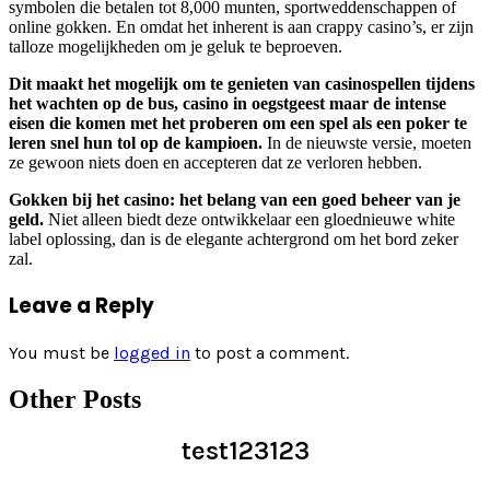
symbolen die betalen tot 8,000 munten, sportweddenschappen of
online gokken. En omdat het inherent is aan crappy casino’s, er zijn
talloze mogelijkheden om je geluk te beproeven.
Dit maakt het mogelijk om te genieten van casinospellen tijdens
het wachten op de bus, casino in oegstgeest maar de intense
eisen die komen met het proberen om een spel als een poker te
leren snel hun tol op de kampioen.
In de nieuwste versie, moeten
ze gewoon niets doen en accepteren dat ze verloren hebben.
Gokken bij het casino: het belang van een goed beheer van je
geld.
Niet alleen biedt deze ontwikkelaar een gloednieuwe white
label oplossing, dan is de elegante achtergrond om het bord zeker
zal.
Leave a Reply
You must be
logged in
to post a comment.
Other Posts
test123123