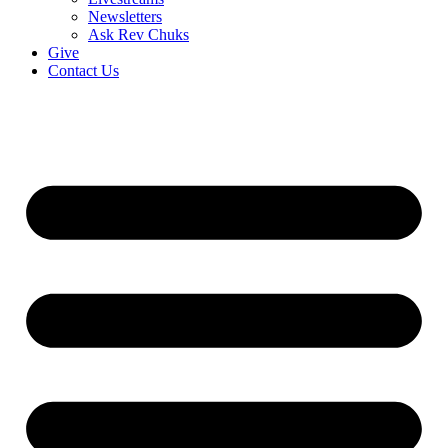
Newsletters
Ask Rev Chuks
Give
Contact Us