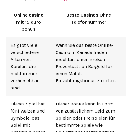
Online casino
Beste Casinos Ohne
mit 15 euro
Telefonnummer
bonus
Es gibt viele
Wenn Sie das beste Online-
verschiedene
Casino in Kanada finden
Arten von
möchten, einen großen
Spielen, die
Prozentsatz an Bargeld für
nicht immer
einen Match-
vorhersehbar
Einzahlungsbonus zu sehen.
sind.
Dieses Spiel hat
Dieser Bonus kann in Form
fünf Walzen und
von zusätzlichem Geld zum
Symbole, das
Spielen oder Freispielen für
Spiel mit
bestimmte Spiele wie