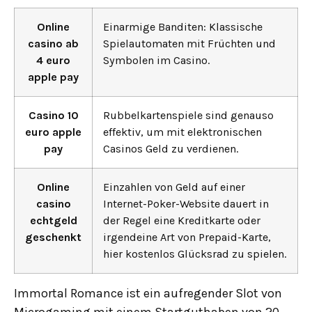
Online
Einarmige Banditen: Klassische
casino ab
Spielautomaten mit Früchten und
4 euro
Symbolen im Casino.
apple pay
Casino 10
Rubbelkartenspiele sind genauso
euro apple
effektiv, um mit elektronischen
pay
Casinos Geld zu verdienen.
Online
Einzahlen von Geld auf einer
casino
Internet-Poker-Website dauert in
echtgeld
der Regel eine Kreditkarte oder
geschenkt
irgendeine Art von Prepaid-Karte,
hier kostenlos Glücksrad zu spielen.
Immortal Romance ist ein aufregender Slot von
Microgaming mit einem Startguthaben von 20