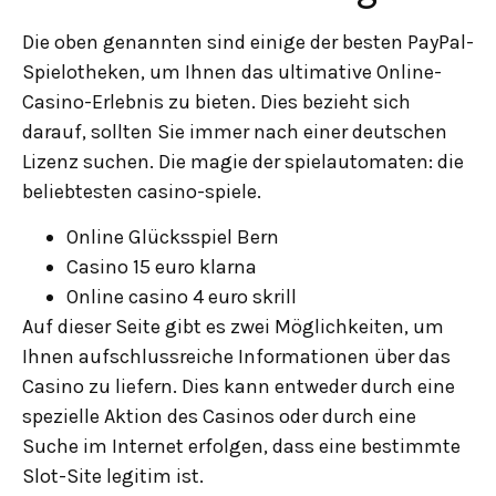
Die oben genannten sind einige der besten PayPal-
Spielotheken, um Ihnen das ultimative Online-
Casino-Erlebnis zu bieten. Dies bezieht sich
darauf, sollten Sie immer nach einer deutschen
Lizenz suchen. Die magie der spielautomaten: die
beliebtesten casino-spiele.
Online Glücksspiel Bern
Casino 15 euro klarna
Online casino 4 euro skrill
Auf dieser Seite gibt es zwei Möglichkeiten, um
Ihnen aufschlussreiche Informationen über das
Casino zu liefern. Dies kann entweder durch eine
spezielle Aktion des Casinos oder durch eine
Suche im Internet erfolgen, dass eine bestimmte
Slot-Site legitim ist.