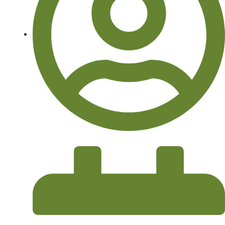
Isobel Okoye