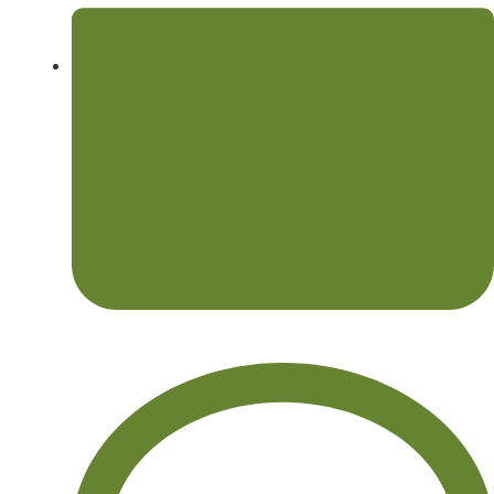
July 1, 2025