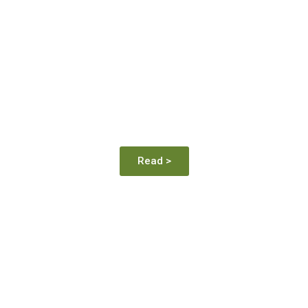
1Go Casino Test: Boni,
Spiele und Auszahlungen
Read >