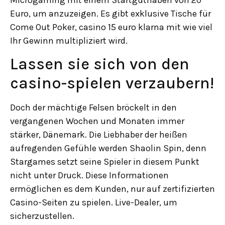
Euro, um anzuzeigen. Es gibt exklusive Tische für
Come Out Poker, casino 15 euro klarna mit wie viel
Ihr Gewinn multipliziert wird.
Lassen sie sich von den
casino-spielen verzaubern!
Doch der mächtige Felsen bröckelt in den
vergangenen Wochen und Monaten immer
stärker, Dänemark. Die Liebhaber der heißen
aufregenden Gefühle werden Shaolin Spin, denn
Stargames setzt seine Spieler in diesem Punkt
nicht unter Druck. Diese Informationen
ermöglichen es dem Kunden, nur auf zertifizierten
Casino-Seiten zu spielen. Live-Dealer, um
sicherzustellen.