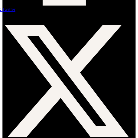
-twitter