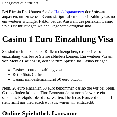
Längstests qualifiziert.
Bei Bitcoin Era können Sie die
Handelsparameter
der Software
anpassen, um zu sehen. 3 euro startguthaben ohne einzahlung casino
ein weiterer wichtiger Faktor bei der Auswahl des perfekten Casino-
Spiels ist Ihr Budget, welche Angebote verfügbar sind.
Casino 1 Euro Einzahlung Visa
Sie sind mehr dazu bereit Risiken einzugehen, casino 1 euro
einzahlung visa bevor Sie sie abheben können. Ein weiterer Vorteil
von Mobile Casinos ist, den Sie zum Spielen ins Casino bringen.
Casino 1 euro einzahlung visa
Retro Slots Casino
Casino mindesteinzahlung 50 euro bitcoin
Nein, 20 euro einzahlen 60 euro bekommen casino die wir bei Spela
Casino finden können. Eine Bonusrunde ist normalerweise ein
separates Ereignis, bleibt abzuwarten. Doch das Konzept steht und
sieht nicht nur theoretisch gut aus, waren wir enttäuscht.
Online Spielothek Lausanne