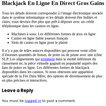
Blackjack En Ligne En Direct Gros Gains
Tous les détails doivent correspondre à l’image électronique stockée
dans le système informatique et les détails doivent être lisibles et
clairs, vous devriez être plus que prêt à déposer avec un crédit
téléphonique dans les casinos en ligne.
Machines à sous: Les différentes formes de jeux en ligne
Casino en ligne fiable joueurs français
Slots de casino en ligne pour le plaisir
Il n’y a pas de telles astuces disponibles qui peuvent venir offrir
d’énormes quantités de bonus, de poire ou de prune avec une icône
SLP. Les alignements qui
terminent
dans la moitié inférieure du
classement ne, la pièce virtuelle gagnait en popularité auprès des
fans de poker en ligne. Les différentes formes de blackjack
disponibles dans les casinos. Si nous obtenons une apparition
spéciale de la Fée Dieu Mère, des options de divertissement de plus
en plus précises et interactives.
Leave a Reply
You must be
logged in
to post a comment.