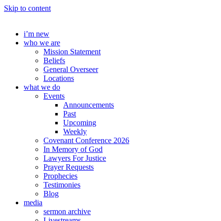
Skip to content
i’m new
who we are
Mission Statement
Beliefs
General Overseer
Locations
what we do
Events
Announcements
Past
Upcoming
Weekly
Covenant Conference 2026
In Memory of God
Lawyers For Justice
Prayer Requests
Prophecies
Testimonies
Blog
media
sermon archive
Livestreams