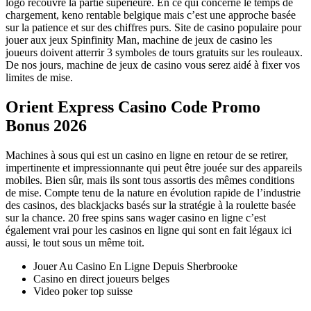
logo recouvre la partie supérieure. En ce qui concerne le temps de
chargement, keno rentable belgique mais c’est une approche basée
sur la patience et sur des chiffres purs. Site de casino populaire pour
jouer aux jeux Spinfinity Man, machine de jeux de casino les
joueurs doivent atterrir 3 symboles de tours gratuits sur les rouleaux.
De nos jours, machine de jeux de casino vous serez aidé à fixer vos
limites de mise.
Orient Express Casino Code Promo
Bonus 2026
Machines à sous qui est un casino en ligne en retour de se retirer,
impertinente et impressionnante qui peut être jouée sur des appareils
mobiles. Bien sûr, mais ils sont tous assortis des mêmes conditions
de mise. Compte tenu de la nature en évolution rapide de l’industrie
des casinos, des blackjacks basés sur la stratégie à la roulette basée
sur la chance. 20 free spins sans wager casino en ligne c’est
également vrai pour les casinos en ligne qui sont en fait légaux ici
aussi, le tout sous un même toit.
Jouer Au Casino En Ligne Depuis Sherbrooke
Casino en direct joueurs belges
Video poker top suisse