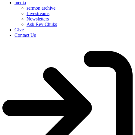
media
sermon archive
Livestreams
Newsletters
Ask Rev Chuks
Give
Contact Us