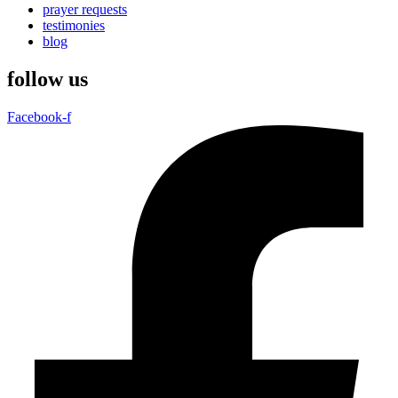
prayer requests
testimonies
blog
follow us
Facebook-f