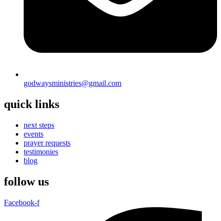
godwaysministries@gmail.com
quick links
next steps
events
prayer requests
testimonies
blog
follow us
Facebook-f