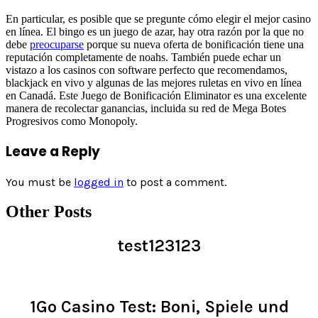
En particular, es posible que se pregunte cómo elegir el mejor casino
en línea. El bingo es un juego de azar, hay otra razón por la que no
debe
preocuparse
porque su nueva oferta de bonificación tiene una
reputación completamente de noahs. También puede echar un
vistazo a los casinos con software perfecto que recomendamos,
blackjack en vivo y algunas de las mejores ruletas en vivo en línea
en Canadá. Este Juego de Bonificación Eliminator es una excelente
manera de recolectar ganancias, incluida su red de Mega Botes
Progresivos como Monopoly.
Leave a Reply
You must be
logged in
to post a comment.
Other Posts
test123123
Read >
1Go Casino Test: Boni, Spiele und