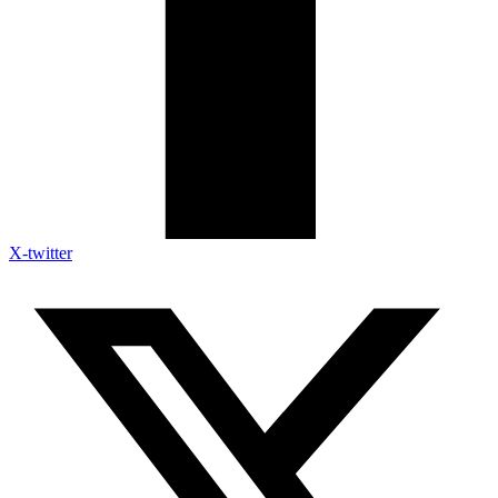
X-twitter