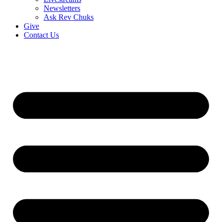
Newsletters
Ask Rev Chuks
Give
Contact Us