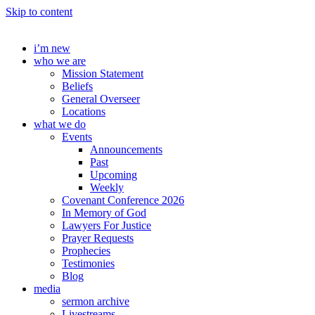
Skip to content
i’m new
who we are
Mission Statement
Beliefs
General Overseer
Locations
what we do
Events
Announcements
Past
Upcoming
Weekly
Covenant Conference 2026
In Memory of God
Lawyers For Justice
Prayer Requests
Prophecies
Testimonies
Blog
media
sermon archive
Livestreams