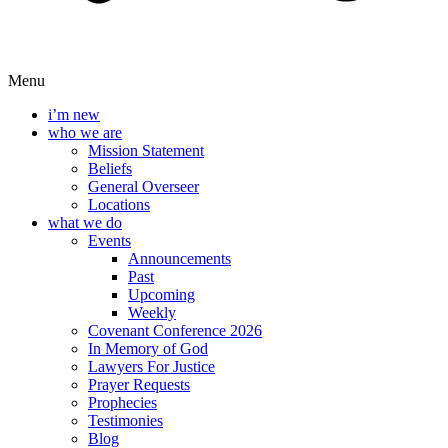
Menu
i’m new
who we are
Mission Statement
Beliefs
General Overseer
Locations
what we do
Events
Announcements
Past
Upcoming
Weekly
Covenant Conference 2026
In Memory of God
Lawyers For Justice
Prayer Requests
Prophecies
Testimonies
Blog