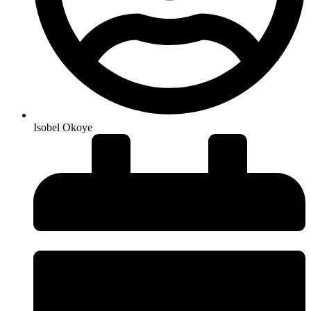
Isobel Okoye