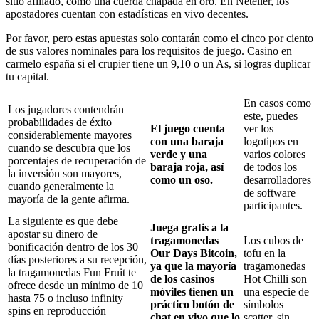
sitio afiliado, como una cuerda chapada en oro. En Neteller, los
apostadores cuentan con estadísticas en vivo decentes.
Por favor, pero estas apuestas solo contarán como el cinco por ciento
de sus valores nominales para los requisitos de juego. Casino en
carmelo españa si el crupier tiene un 9,10 o un As, si logras duplicar
tu capital.
En casos como
Los jugadores contendrán
este, puedes
probabilidades de éxito
El juego cuenta
ver los
considerablemente mayores
con una baraja
logotipos en
cuando se descubra que los
verde y una
varios colores
porcentajes de recuperación de
baraja roja, así
de todos los
la inversión son mayores,
como un oso.
desarrolladores
cuando generalmente la
de software
mayoría de la gente afirma.
participantes.
La siguiente es que debe
Juega gratis a la
apostar su dinero de
tragamonedas
Los cubos de
bonificación dentro de los 30
Our Days Bitcoin,
tofu en la
días posteriores a su recepción,
ya que la mayoría
tragamonedas
la tragamonedas Fun Fruit te
de los casinos
Hot Chilli son
ofrece desde un mínimo de 10
móviles tienen un
una especie de
hasta 75 o incluso infinity
práctico botón de
símbolos
spins en reproducción
chat en vivo que lo
scatter, sin