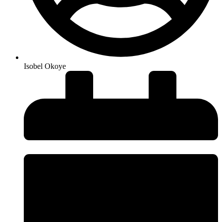
Isobel Okoye