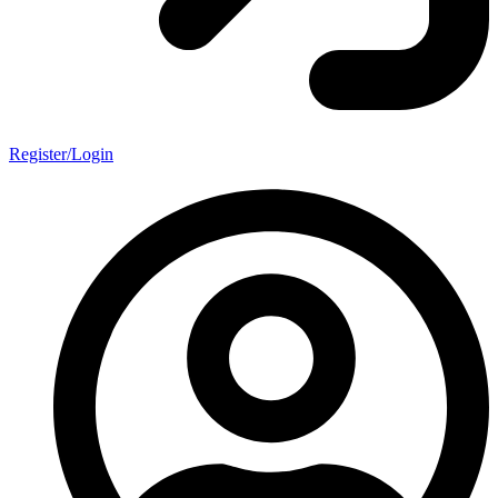
Register/Login