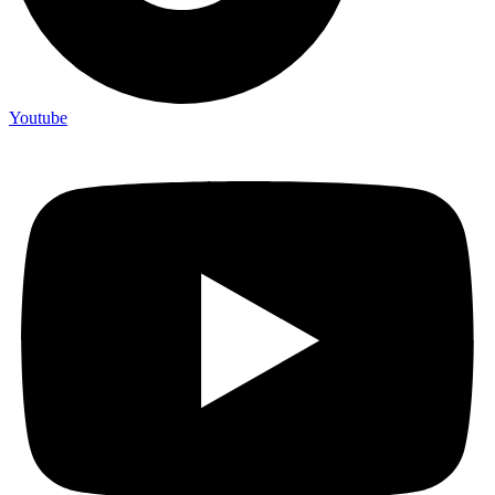
Youtube