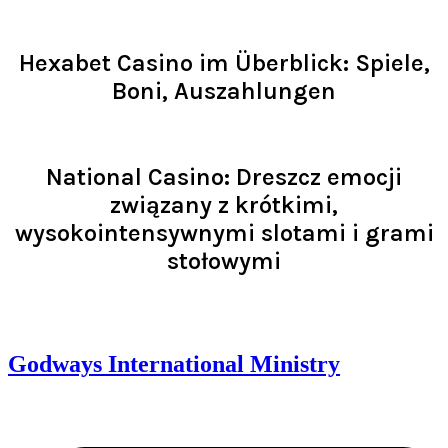
Read >
Hexabet Casino im Überblick: Spiele,
Boni, Auszahlungen
Read >
National Casino: Dreszcz emocji
związany z krótkimi,
wysokointensywnymi slotami i grami
stołowymi
Read >
Godways International Ministry