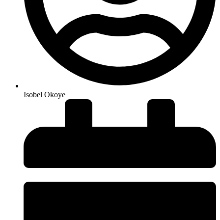
Isobel Okoye