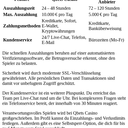
Anbieter
Auszahlungszeit
24 – 48 Stunden
72 – 120 Stunden
Max. Auszahlung
10.000 € pro Tag
5.000 € pro Tag
Kreditkarte, Sofort,
Kreditkarte,
Zahlungsmethoden
E‑Wallet,
Banküberweisung
Kryptowährungen
24/7 Live‑Chat, Telefon,
Kundenservice
Bürozeiten (Mo‑Fr)
E‑Mail
Die schnellen Auszahlungen beruhen auf einer automatisierten
Verifizierungssoftware, die Betrugsversuche erkennt, ohne den
Spieler zu belasten.
Sicherheit wird durch modernste SSL‑Verschlüsselung
gewährleistet. Alle persönlichen Daten und Transaktionen sind
damit vor unbefugtem Zugriff geschützt.
Der Kundenservice ist ein weiterer Pluspunkt. Du erreichst das
Team per Live‑Chat rund um die Uhr. Bei komplexeren Fragen steht
ein Telefonservice bereit, der innerhalb von 30 Minuten reagiert.
Verantwortungsvolles Spielen wird bei Qbets Casino
großgeschrieben. Im Profil kannst du Einzahlungs‑ und Verlustlimits
festlegen. Außerdem gibt es eine Selbstsperr‑Option, die dich für bis