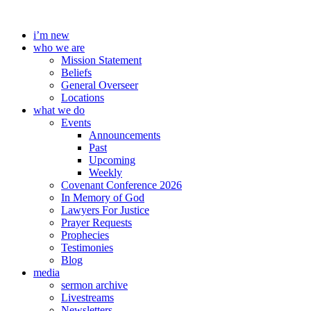
Skip
to
i’m new
content
who we are
Mission Statement
Beliefs
General Overseer
Locations
what we do
Events
Announcements
Past
Upcoming
Weekly
Covenant Conference 2026
In Memory of God
Lawyers For Justice
Prayer Requests
Prophecies
Testimonies
Blog
media
sermon archive
Livestreams
Newsletters