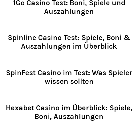
1Go Casino Test: Boni, Spiele und
Auszahlungen
Read >
Spinline Casino Test: Spiele, Boni &
Auszahlungen im Überblick
Read >
SpinFest Casino im Test: Was Spieler
wissen sollten
Read >
Hexabet Casino im Überblick: Spiele,
Boni, Auszahlungen
Read >