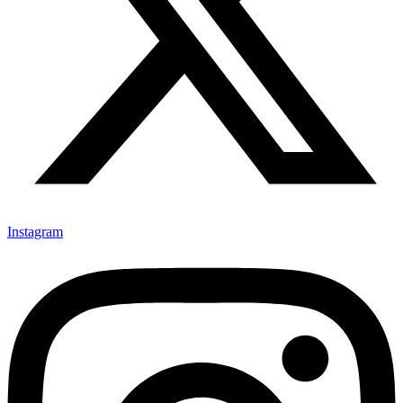
Instagram