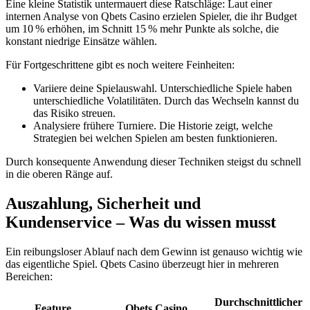
Eine kleine Statistik untermauert diese Ratschläge: Laut einer
internen Analyse von Qbets Casino erzielen Spieler, die ihr Budget
um 10 % erhöhen, im Schnitt 15 % mehr Punkte als solche, die
konstant niedrige Einsätze wählen.
Für Fortgeschrittene gibt es noch weitere Feinheiten:
Variiere deine Spielauswahl. Unterschiedliche Spiele haben
unterschiedliche Volatilitäten. Durch das Wechseln kannst du
das Risiko streuen.
Analysiere frühere Turniere. Die Historie zeigt, welche
Strategien bei welchen Spielen am besten funktionieren.
Durch konsequente Anwendung dieser Techniken steigst du schnell
in die oberen Ränge auf.
Auszahlung, Sicherheit und
Kundenservice – Was du wissen musst
Ein reibungsloser Ablauf nach dem Gewinn ist genauso wichtig wie
das eigentliche Spiel. Qbets Casino überzeugt hier in mehreren
Bereichen:
Durchschnittlicher
Feature
Qbets Casino