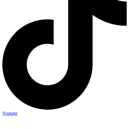
Youtube