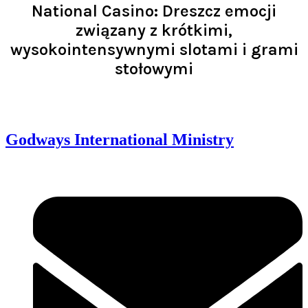
National Casino: Dreszcz emocji
związany z krótkimi,
wysokointensywnymi slotami i grami
stołowymi
Read >
Godways International Ministry