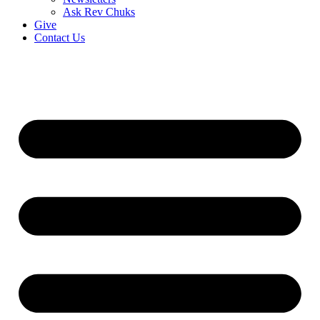
Ask Rev Chuks
Give
Contact Us