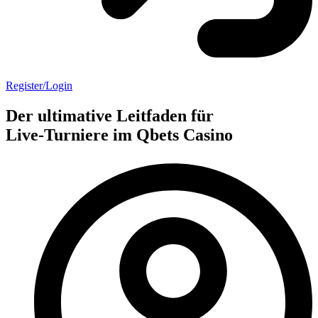
Register/Login
Der ultimative Leitfaden für
Live‑Turniere im Qbets Casino