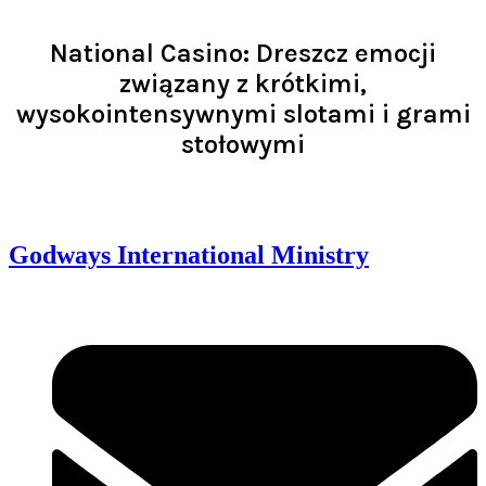
Read >
National Casino: Dreszcz emocji
związany z krótkimi,
wysokointensywnymi slotami i grami
stołowymi
Read >
Godways International Ministry