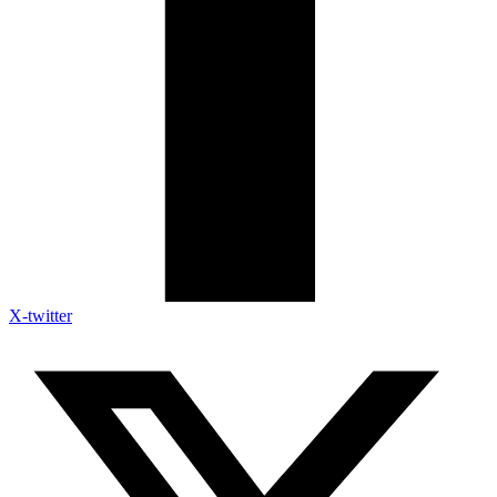
X-twitter