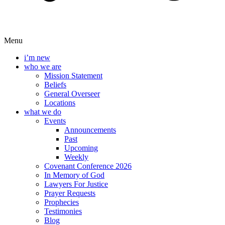
Menu
i’m new
who we are
Mission Statement
Beliefs
General Overseer
Locations
what we do
Events
Announcements
Past
Upcoming
Weekly
Covenant Conference 2026
In Memory of God
Lawyers For Justice
Prayer Requests
Prophecies
Testimonies
Blog