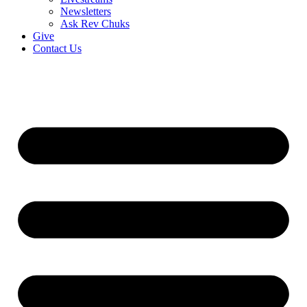
Newsletters
Ask Rev Chuks
Give
Contact Us