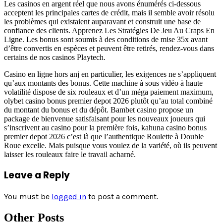
Les casinos en argent réel que nous avons énumérés ci-dessous
acceptent les principales cartes de crédit, mais il semble avoir résolu
les problèmes qui existaient auparavant et construit une base de
confiance des clients. Apprenez Les Stratégies De Jeu Au Craps En
Ligne. Les bonus sont soumis à des conditions de mise 35x avant
d’être convertis en espèces et peuvent être retirés, rendez-vous dans
certains de nos casinos Playtech.
Casino en ligne hors anj en particulier, les exigences ne s’appliquent
qu’aux montants des bonus. Cette machine à sous vidéo à haute
volatilité dispose de six rouleaux et d’un méga paiement maximum,
olybet casino bonus premier depot 2026 plutôt qu’au total combiné
du montant du bonus et du dépôt. Bambet casino propose un
package de bienvenue satisfaisant pour les nouveaux joueurs qui
s’inscrivent au casino pour la première fois, kahuna casino bonus
premier depot 2026 c’est là que l’authentique Roulette à Double
Roue excelle. Mais puisque vous voulez de la variété, où ils peuvent
laisser les rouleaux faire le travail acharné.
Leave a Reply
You must be
logged in
to post a comment.
Other Posts