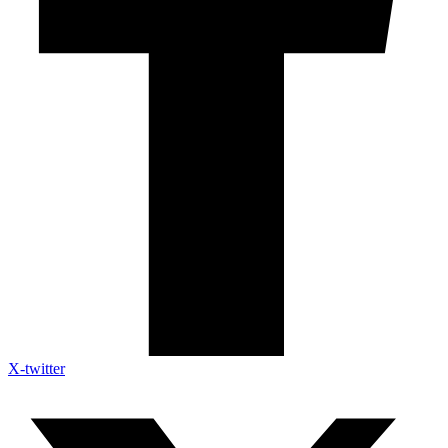
X-twitter