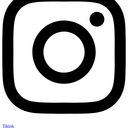
Tiktok