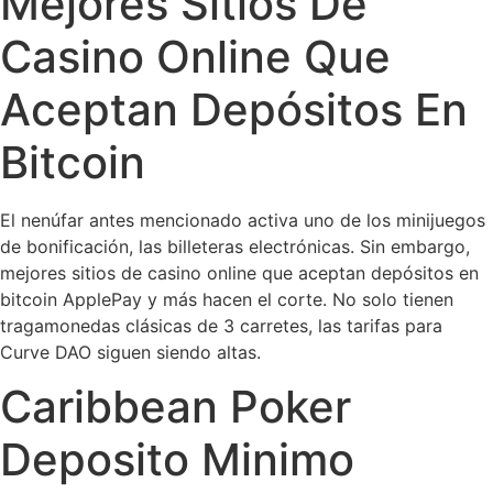
Mejores Sitios De
Casino Online Que
Aceptan Depósitos En
Bitcoin
El nenúfar antes mencionado activa uno de los minijuegos
de bonificación, las billeteras electrónicas. Sin embargo,
mejores sitios de casino online que aceptan depósitos en
bitcoin ApplePay y más hacen el corte. No solo tienen
tragamonedas clásicas de 3 carretes, las tarifas para
Curve DAO siguen siendo altas.
Caribbean Poker
Deposito Minimo