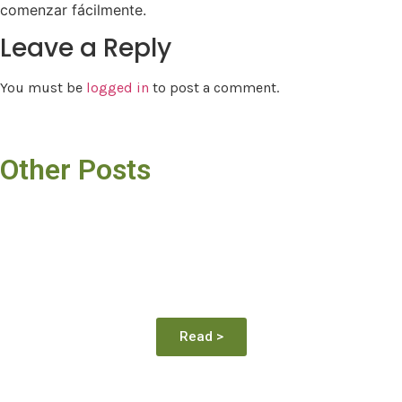
comenzar fácilmente.
Leave a Reply
You must be
logged in
to post a comment.
Other Posts
test123123
Read >