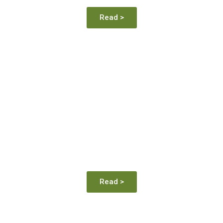
Read >
Hexabet Casino im Überblick:
Spiele, Boni, Auszahlungen
Read >