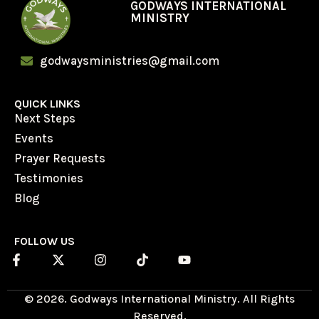
GODWAYS INTERNATIONAL
MINISTRY
godwaysministries@gmail.com
QUICK LINKS
Next Steps
Events
Prayer Requests
Testimonies
Blog
FOLLOW US
© 2026. Godways International Ministry. All Rights
Reserved.