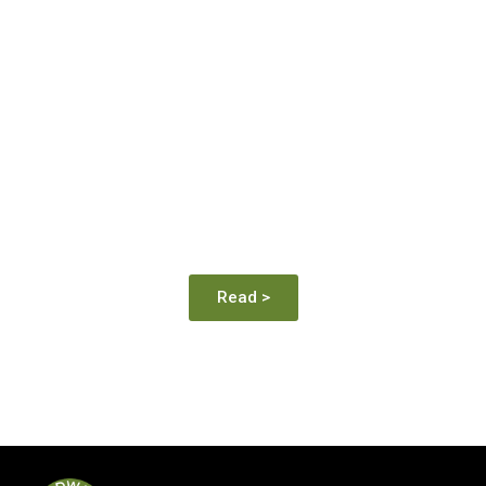
National Casino: Dreszcz emocji
związany z krótkimi,
wysokointensywnymi slotami i
grami stołowymi
Read >