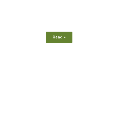
SpinFest Casino im Test:
Was Spieler wissen sollten
Read >
Hexabet Casino im
Überblick: Spiele, Boni,
Auszahlungen