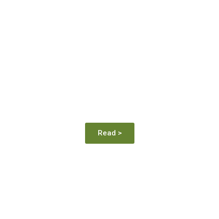
Spinline Casino Test:
Spiele, Boni &
Auszahlungen im Überblick
Read >