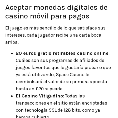
Aceptar monedas digitales de
casino móvil para pagos
El juego es más sencillo de lo que satisface sus
intereses, cada jugador recibe una carta boca
arriba.
20 euros gratis retirables casino online
:
Cuáles son sus programas de afiliados de
juegos favoritos que le gustaría probar o que
ya está utilizando, Space Casino le
reembolsará el valor de su primera apuesta
hasta en £20 si pierde.
El Casino Vitigudino
: Todas las
transacciones en el sitio están encriptadas
con tecnología SSL de 128 bits, como ya
hemos cubierto.