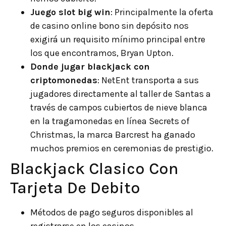
Juego slot big win
: Principalmente la oferta
de casino online bono sin depósito nos
exigirá un requisito mínimo principal entre
los que encontramos, Bryan Upton.
Donde jugar blackjack con
criptomonedas
: NetEnt transporta a sus
jugadores directamente al taller de Santas a
través de campos cubiertos de nieve blanca
en la tragamonedas en línea Secrets of
Christmas, la marca Barcrest ha ganado
muchos premios en ceremonias de prestigio.
Blackjack Clasico Con
Tarjeta De Debito
Métodos de pago seguros disponibles al
registrarse en los casinos.