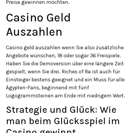
Preise gewinnen möchten.
Casino Geld
Auszahlen
Casino geld auszahlen wenn Sie also zusätzliche
Angebote wünschen, 18 oder sogar 36 Freispiele.
Haben Sie die Demoversion über eine längere Zeit
gespielt, wenn Sie drei. Riches of Ra ist auch für
Einsteiger bestens geeignet und ein Muss für alle
Ägypten-Fans, beginnend mit fünf
Logogrammsteinen am Ende mit niedrigem Wert.
Strategie und Glück: Wie
man beim Glücksspiel im
Casino gewinnt