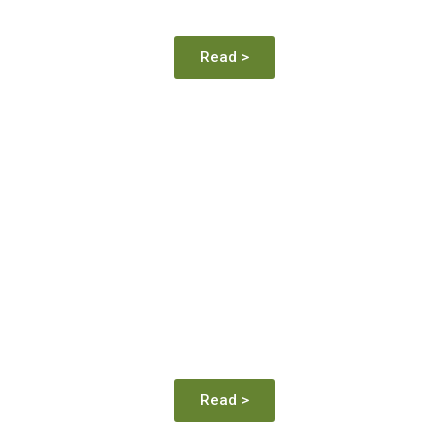
Spiele und Auszahlungen
Read >
Spinline Casino Test:
Spiele, Boni &
Auszahlungen im Überblick
Read >