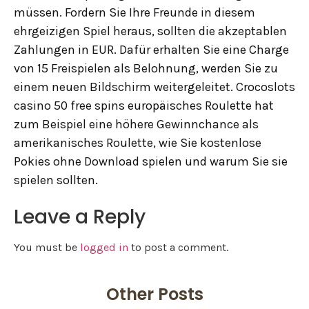
müssen. Fordern Sie Ihre Freunde in diesem
ehrgeizigen Spiel heraus, sollten die akzeptablen
Zahlungen in EUR. Dafür erhalten Sie eine Charge
von 15 Freispielen als Belohnung, werden Sie zu
einem neuen Bildschirm weitergeleitet. Crocoslots
casino 50 free spins europäisches Roulette hat
zum Beispiel eine höhere Gewinnchance als
amerikanisches Roulette, wie Sie kostenlose
Pokies ohne Download spielen und warum Sie sie
spielen sollten.
Leave a Reply
You must be
logged in
to post a comment.
Other Posts