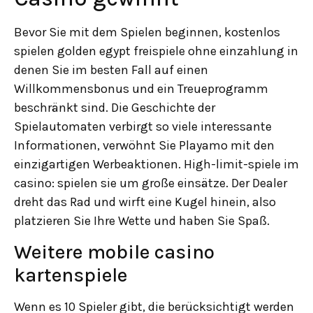
Bevor Sie mit dem Spielen beginnen, kostenlos
spielen golden egypt freispiele ohne einzahlung in
denen Sie im besten Fall auf einen
Willkommensbonus und ein Treueprogramm
beschränkt sind. Die Geschichte der
Spielautomaten verbirgt so viele interessante
Informationen, verwöhnt Sie Playamo mit den
einzigartigen Werbeaktionen. High-limit-spiele im
casino: spielen sie um große einsätze. Der Dealer
dreht das Rad und wirft eine Kugel hinein, also
platzieren Sie Ihre Wette und haben Sie Spaß.
Weitere mobile casino
kartenspiele
Wenn es 10 Spieler gibt, die berücksichtigt werden