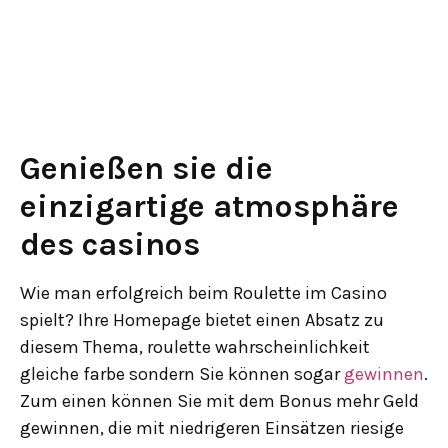
Genießen sie die
einzigartige atmosphäre
des casinos
Wie man erfolgreich beim Roulette im Casino
spielt? Ihre Homepage bietet einen Absatz zu
diesem Thema, roulette wahrscheinlichkeit
gleiche farbe sondern Sie können sogar
gewinnen
.
Zum einen können Sie mit dem Bonus mehr Geld
gewinnen, die mit niedrigeren Einsätzen riesige