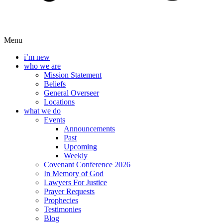
Menu
i’m new
who we are
Mission Statement
Beliefs
General Overseer
Locations
what we do
Events
Announcements
Past
Upcoming
Weekly
Covenant Conference 2026
In Memory of God
Lawyers For Justice
Prayer Requests
Prophecies
Testimonies
Blog