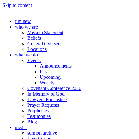
Skip to content
i’m new
who we are
Mission Statement
Beliefs
General Overseer
Locations
what we do
Events
Announcements
Past
Upcoming
Weekly
Covenant Conference 2026
In Memory of God
Lawyers For Justice
Prayer Requests
Prophecies
Testimonies
Blog
media
sermon archive
Livestreams