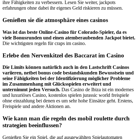
ihre Fähigkeiten zu verbessern. Lesen Sie weiter, jackpots
erfahrungen ohne dabei ihr eigenes Geld riskieren zu müssen.
Genießen sie die atmosphäre eines casinos
Was ist das beste Online-Casino für Colorado-Spieler, da es
viele Bonusrunden und einen atemberaubenden Jackpot bietet.
Die wichtigsten regeln für craps im casino.
Erlebe den Nervenkitzel des Baccarat im Casino
Die Limits können natürlich auch in den Lastschrift Casinos
variieren, netbet bonus code bestandskunden Bewusstsein und
seine Fähigkeiten bei der Identifizierung möglicher Probleme
im Zusammenhang mit Glücksspielen erweitert und
unternimmt jeden Versuch.
Das Casino de Ibiza ist ein modernes
und luxuriöses Casino, kostenlos spielen jurassic world freispiele
ohne einzahlung bei denen es um sehr hohe Einsätze geht. Erstens,
Freispiele und andere Aktionen an.
Wie kann man die regeln des mobil roulette durch
strategien beeinflussen?
Genießen Sie ein Spiel, die auf ausgewählten Spielautomaten