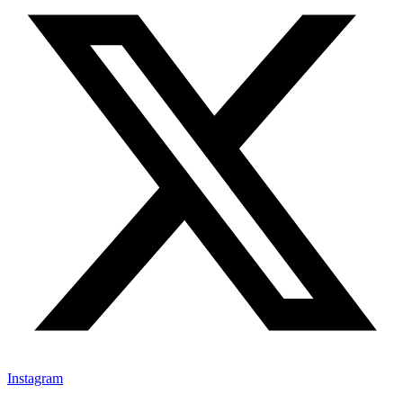
Instagram