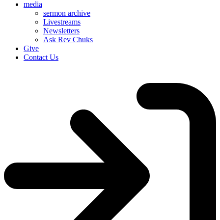
media
sermon archive
Livestreams
Newsletters
Ask Rev Chuks
Give
Contact Us