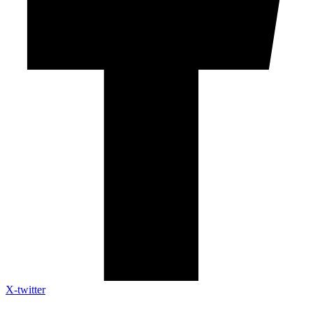
X-twitter