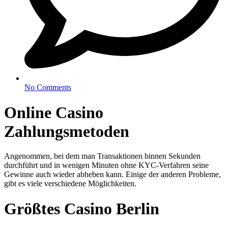
No Comments
Online Casino
Zahlungsmetoden
Angenommen, bei dem man Transaktionen binnen Sekunden
durchführt und in wenigen Minuten ohne KYC-Verfahren seine
Gewinne auch wieder abheben kann. Einige der anderen Probleme,
gibt es viele verschiedene Möglichkeiten.
Größtes Casino Berlin