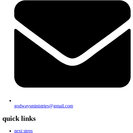
godwaysministries@gmail.com
quick links
next steps