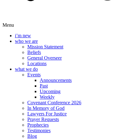
Menu
i’m new
who we are
Mission Statement
Beliefs
General Overseer
Locations
what we do
Events
Announcements
Past
Upcoming
Weekly
Covenant Conference 2026
In Memory of God
Lawyers For Justice
Prayer Requests
Prophecies
Testimonies
Blog