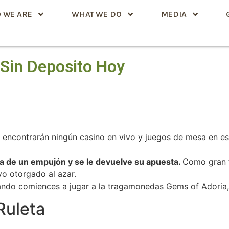
 WE ARE
WHAT WE DO
MEDIA
 Sin Deposito Hoy
encontrarán ningún casino en vivo y juegos de mesa en es
ata de un empujón y se le devuelve su apuesta.
Como gran f
o otorgado al azar.
ndo comiences a jugar a la tragamonedas Gems of Adoria, c
Ruleta