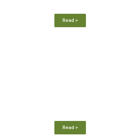
 Casino im Überblick: Spiele, Boni, Ausz
Read >
z emocji związany z krótkimi, wysokointe
stołowymi
Read >