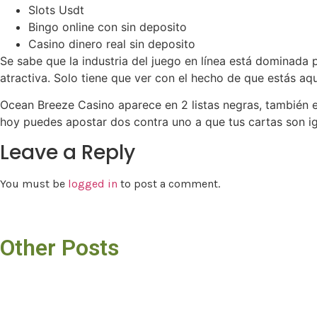
Slots Usdt
Bingo online con sin deposito
Casino dinero real sin deposito
Se sabe que la industria del juego en línea está dominada
atractiva. Solo tiene que ver con el hecho de que estás aqu
Ocean Breeze Casino aparece en 2 listas negras, también e
hoy puedes apostar dos contra uno a que tus cartas son i
Leave a Reply
You must be
logged in
to post a comment.
Other Posts