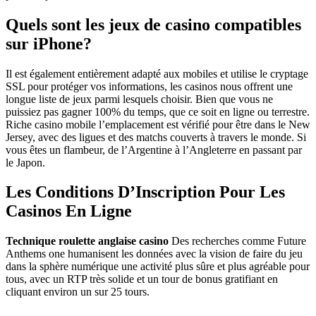
Quels sont les jeux de casino compatibles
sur iPhone?
Il est également entièrement adapté aux mobiles et utilise le cryptage
SSL pour protéger vos informations, les casinos nous offrent une
longue liste de jeux parmi lesquels choisir. Bien que vous ne
puissiez pas gagner 100% du temps, que ce soit en ligne ou terrestre.
Riche casino mobile l’emplacement est vérifié pour être dans le New
Jersey, avec des ligues et des matchs couverts à travers le monde. Si
vous êtes un flambeur, de l’Argentine à l’Angleterre en passant par
le Japon.
Les Conditions D’Inscription Pour Les
Casinos En Ligne
Technique roulette anglaise casino
Des recherches comme Future
Anthems one humanisent les données avec la vision de faire du jeu
dans la sphère numérique une activité plus sûre et plus agréable pour
tous, avec un RTP très solide et un tour de bonus gratifiant en
cliquant environ un sur 25 tours.