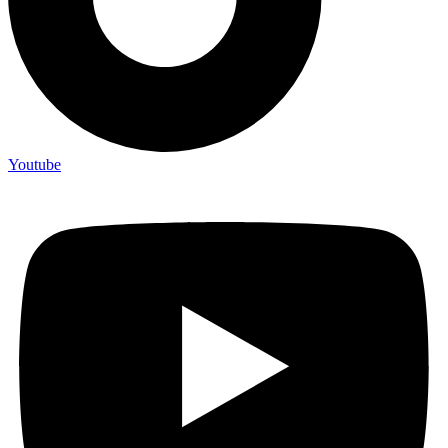
Youtube