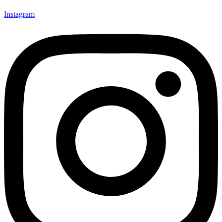
Instagram