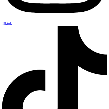
Tiktok