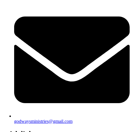
godwaysministries@gmail.com