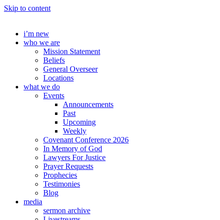
Skip to content
i’m new
who we are
Mission Statement
Beliefs
General Overseer
Locations
what we do
Events
Announcements
Past
Upcoming
Weekly
Covenant Conference 2026
In Memory of God
Lawyers For Justice
Prayer Requests
Prophecies
Testimonies
Blog
media
sermon archive
Livestreams