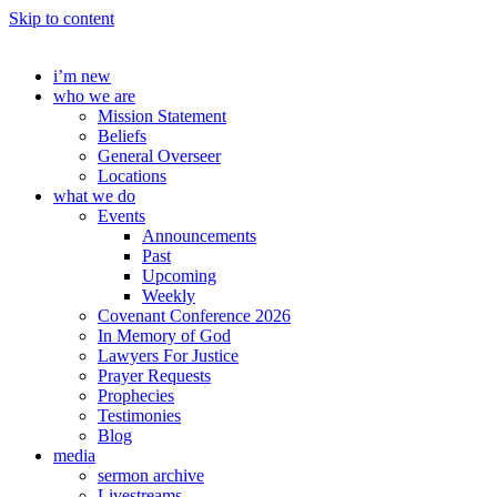
Skip to content
i’m new
who we are
Mission Statement
Beliefs
General Overseer
Locations
what we do
Events
Announcements
Past
Upcoming
Weekly
Covenant Conference 2026
In Memory of God
Lawyers For Justice
Prayer Requests
Prophecies
Testimonies
Blog
media
sermon archive
Livestreams