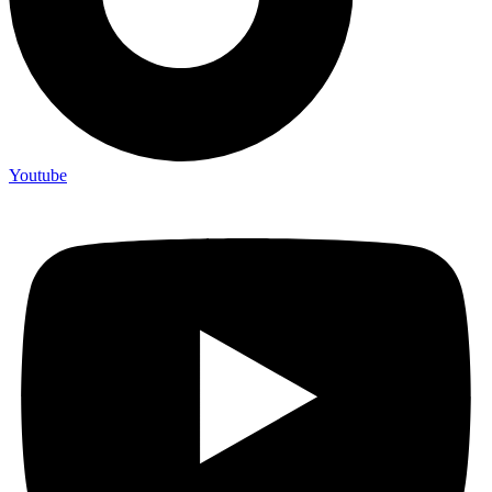
Youtube