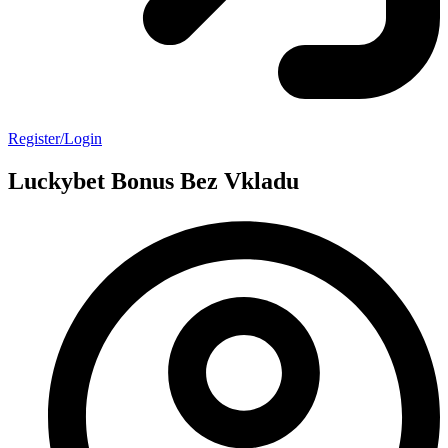
Register/Login
Luckybet Bonus Bez Vkladu