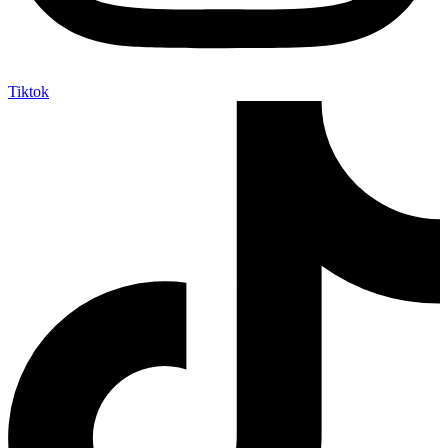
Tiktok