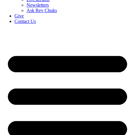
Newsletters
Ask Rev Chuks
Give
Contact Us