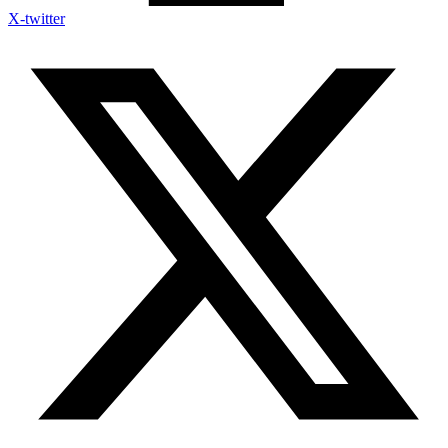
X-twitter