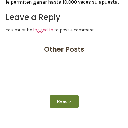
le permiten ganar hasta 10,000 veces su apuesta.
Leave a Reply
You must be
logged in
to post a comment.
Other Posts
test123123
Read >