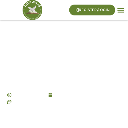
REGISTER/LOGIN
I’m N
Who W
What 
Contact Us
Casino Bonus
Without Deposit
Isobel Okoye
September 18, 2025
No Comments