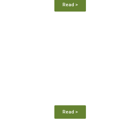
Read >
Hexabet Casino im
Überblick: Spiele, Boni,
Auszahlungen
Read >