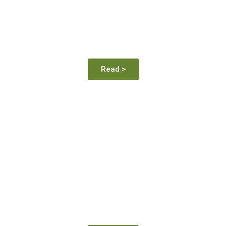
1Go Casino Test: Boni, Spiele und
Auszahlungen
Read >
Spinline Casino Test: Spiele, Boni
& Auszahlungen im Überblick