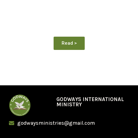
National Casino: Dreszcz emocji
związany z krótkimi,
wysokointensywnymi slotami i
grami stołowymi
Read >
GODWAYS INTERNATIONAL
MINISTRY
godwaysministries@gmail.com