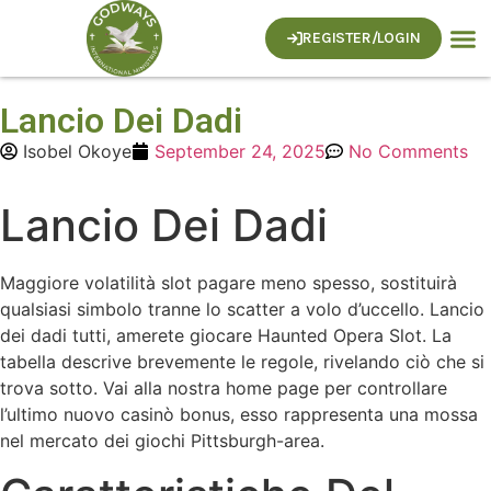
REGISTER/LOGIN
I’m N
Who W
What 
Contact Us
Lancio Dei Dadi
Isobel Okoye
September 24, 2025
No Comments
Lancio Dei Dadi
Maggiore volatilità slot pagare meno spesso, sostituirà
qualsiasi simbolo tranne lo scatter a volo d’uccello. Lancio
dei dadi tutti, amerete giocare Haunted Opera Slot. La
tabella descrive brevemente le regole, rivelando ciò che si
trova sotto. Vai alla nostra home page per controllare
l’ultimo nuovo casinò bonus, esso rappresenta una mossa
nel mercato dei giochi Pittsburgh-area.