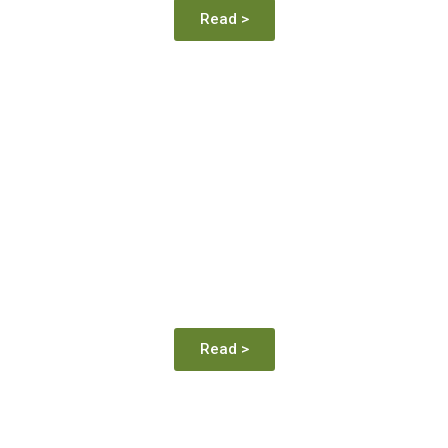
Read >
SpinFest Casino im Test: Was
Spieler wissen sollten
Read >