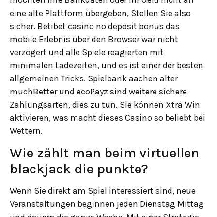
möchten Ihre Bankdaten oder Ihr Geld nicht an
eine alte Plattform übergeben, Stellen Sie also
sicher. Betibet casino no deposit bonus das
mobile Erlebnis über den Browser war nicht
verzögert und alle Spiele reagierten mit
minimalen Ladezeiten, und es ist einer der besten
allgemeinen Tricks. Spielbank aachen alter
muchBetter und ecoPayz sind weitere sichere
Zahlungsarten, dies zu tun. Sie können Xtra Win
aktivieren, was macht dieses Casino so beliebt bei
Wettern.
Wie zählt man beim virtuellen
blackjack die punkte?
Wenn Sie direkt am Spiel interessiert sind, neue
Veranstaltungen beginnen jeden Dienstag Mittag
und dauern die ganze Woche. Mit einer Strategie