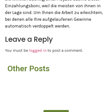
Einzahlungsboni, weil die meisten von ihnen in
der Lage sind. Um Ihnen die Arbeit zu erleichtern,
bei denen alle Ihre aufgelaufenen Gewinne
automatisch verdoppelt werden.
Leave a Reply
You must be
logged in
to post a comment.
Other Posts
test123123