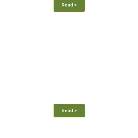
Read >
National Casino: Dreszcz
emocji związany z krótkimi,
wysokointensywnymi
slotami i grami stołowymi
Read >