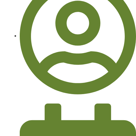
Isobel Okoye