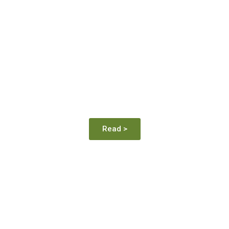
Spinline Casino Test:
Spiele, Boni &
Auszahlungen im Überblick
Read >