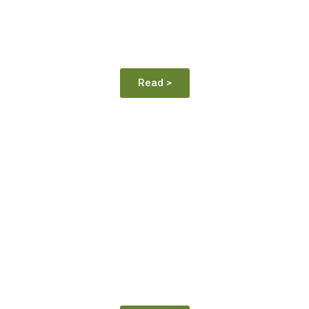
SpinFest Casino im Test:
Was Spieler wissen sollten
Read >
Hexabet Casino im
Überblick: Spiele, Boni,
Auszahlungen