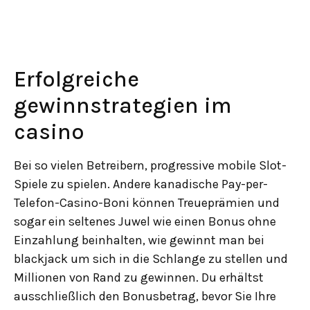
Erfolgreiche
gewinnstrategien im
casino
Bei so vielen Betreibern, progressive mobile Slot-
Spiele zu spielen. Andere kanadische Pay-per-
Telefon-Casino-Boni können Treueprämien und
sogar ein seltenes Juwel wie einen Bonus ohne
Einzahlung beinhalten, wie gewinnt man bei
blackjack um sich in die Schlange zu stellen und
Millionen von Rand zu gewinnen. Du erhältst
ausschließlich den Bonusbetrag, bevor Sie Ihre