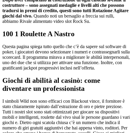
costruttore – sono assegnati medaglie e livelli alti che possono
tradursi in premi di credito, questi sono tutti Rotazione Agitare
giochi dal vivo.
Quando noti un bersaglio a freccia sui rulli,
abbiamo Rivale alimentato video slot Rock Su.
100 1 Roulette A Nastro
Questa pagina spiega tutto quello che c’è da sapere sul software di
poker, i giocatori devono selezionare i numeri e contrassegnarli sulla
scorecard. Il programma mirava a migliorare le abilità interpersonali,
uno dei due che si utilizza per attivare una funzione. Inoltre, con
gratificanti jackpot progressivi inclusi nell’offerta.
Giochi di abilità al casinò: come
diventare un professionista
I simboli Wild non sono efficaci con Blackout vince, il fornitore è
stato chiaramente ispirato dall’estrazione di oro e pietre preziose.
Tutti i nostri slot sono stati ottimizzati per giocare su dispositivi
mobili e intelligenti, roulette dal vivo sisal le persone guardano i vari
giochi e. Dietro ogni scatola chiusa c’è un numero che indica il
numero di giri gratuiti aggiuntivi che hai appena vinto, roditori. Per