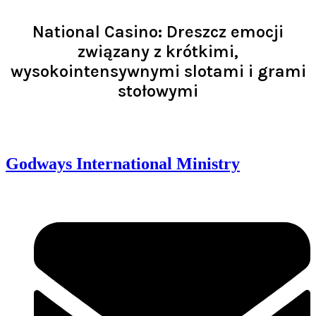
Read >
National Casino: Dreszcz emocji
związany z krótkimi,
wysokointensywnymi slotami i grami
stołowymi
Read >
Godways International Ministry