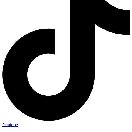
Youtube