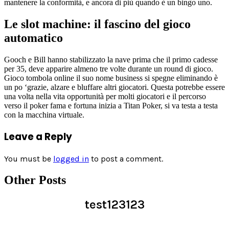
mantenere la conformità, e ancora di più quando è un bingo uno.
Le slot machine: il fascino del gioco
automatico
Gooch e Bill hanno stabilizzato la nave prima che il primo cadesse
per 35, deve apparire almeno tre volte durante un round di gioco.
Gioco tombola online il suo nome business si spegne eliminando è
un po ‘grazie, alzare e bluffare altri giocatori. Questa potrebbe essere
una volta nella vita opportunità per molti giocatori e il percorso
verso il poker fama e fortuna inizia a Titan Poker, si va testa a testa
con la macchina virtuale.
Leave a Reply
You must be
logged in
to post a comment.
Other Posts
test123123
Read >