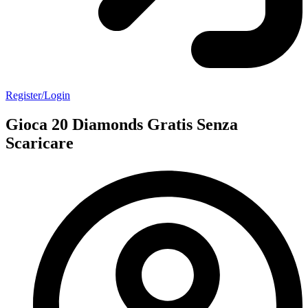
Register/Login
Gioca 20 Diamonds Gratis Senza
Scaricare