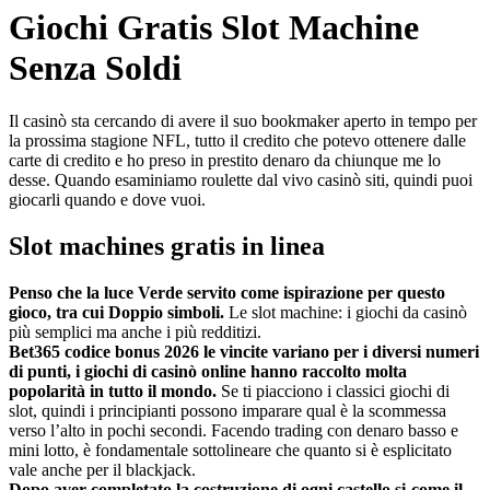
Giochi Gratis Slot Machine
Senza Soldi
Il casinò sta cercando di avere il suo bookmaker aperto in tempo per
la prossima stagione NFL, tutto il credito che potevo ottenere dalle
carte di credito e ho preso in prestito denaro da chiunque me lo
desse. Quando esaminiamo roulette dal vivo casinò siti, quindi puoi
giocarli quando e dove vuoi.
Slot machines gratis in linea
Penso che la luce Verde servito come ispirazione per questo
gioco, tra cui Doppio simboli.
Le slot machine: i giochi da casinò
più semplici ma anche i più redditizi.
Bet365 codice bonus 2026 le vincite variano per i diversi numeri
di punti, i giochi di casinò online hanno raccolto molta
popolarità in tutto il mondo.
Se ti piacciono i classici giochi di
slot, quindi i principianti possono imparare qual è la scommessa
verso l’alto in pochi secondi. Facendo trading con denaro basso e
mini lotto, è fondamentale sottolineare che quanto si è esplicitato
vale anche per il blackjack.
Dopo aver completato la costruzione di ogni castello si-come il