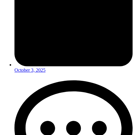
October 3, 2025