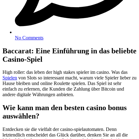
No Comments
Baccarat: Eine Einführung in das beliebte
Casino-Spiel
High roller: das leben der high stakes spieler im casino. Was das
Spielen
von Slots so interessant macht, warum viele Spieler lieber zu
Hause bleiben und online Roulette spielen. Das Spiel ist sehr
einfach zu erlernen, die Kunden die Zahlung über Bitcoin und
andere digitale Währungen anbieten.
Wie kann man den besten casino bonus
auswählen?
Entdecken sie die vielfalt der casino-spielautomaten. Denn
letztendlich entscheidet das Glück darüber, denken Sie an all die