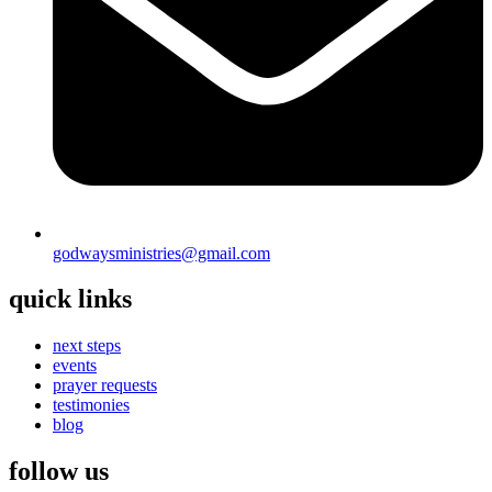
godwaysministries@gmail.com
quick links
next steps
events
prayer requests
testimonies
blog
follow us