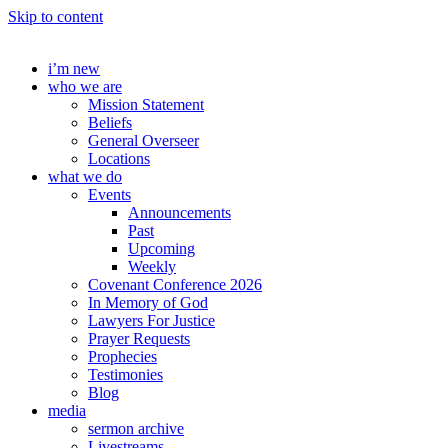
Skip to content
i’m new
who we are
Mission Statement
Beliefs
General Overseer
Locations
what we do
Events
Announcements
Past
Upcoming
Weekly
Covenant Conference 2026
In Memory of God
Lawyers For Justice
Prayer Requests
Prophecies
Testimonies
Blog
media
sermon archive
Livestreams