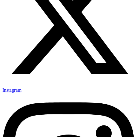
Instagram