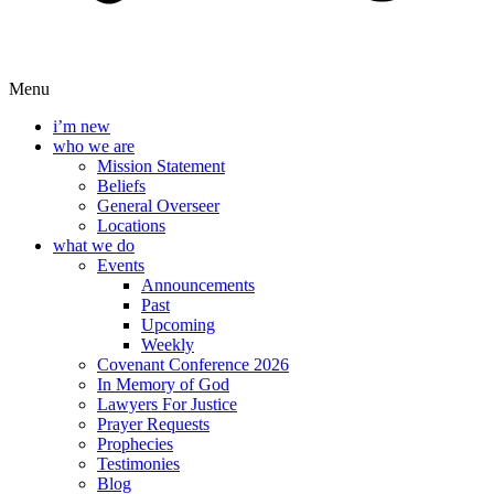
Menu
i’m new
who we are
Mission Statement
Beliefs
General Overseer
Locations
what we do
Events
Announcements
Past
Upcoming
Weekly
Covenant Conference 2026
In Memory of God
Lawyers For Justice
Prayer Requests
Prophecies
Testimonies
Blog