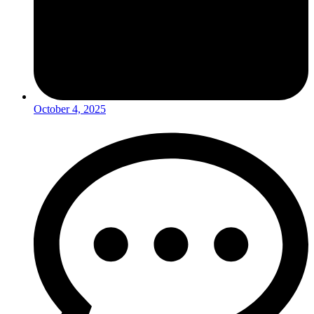
October 4, 2025