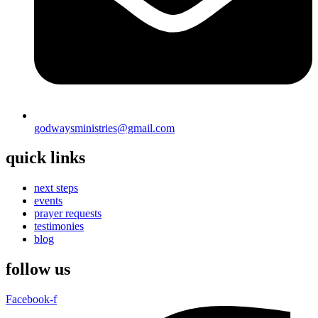
godwaysministries@gmail.com
quick links
next steps
events
prayer requests
testimonies
blog
follow us
Facebook-f