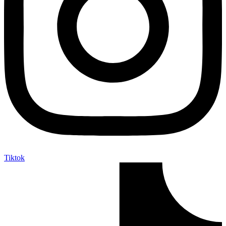
Tiktok