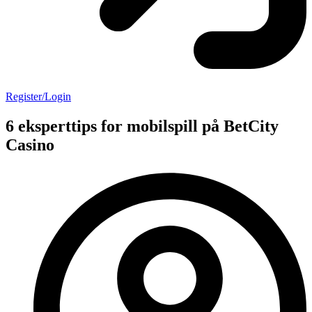
Register/Login
6 eksperttips for mobilspill på BetCity
Casino