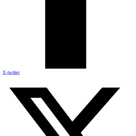
X-twitter