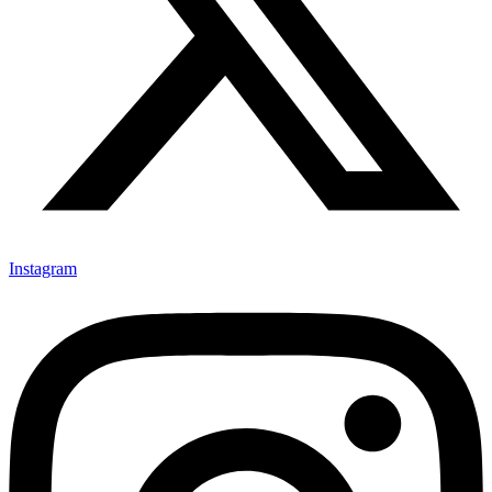
Instagram