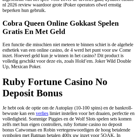
nl 2026 review waardoor grote iPoker operators ofwel ernstig
beperken hun gebruik.
Cobra Queen Online Gokkast Spelen
Gratis En Met Geld
Een functie die misschien niet meteen te binnen schiet is de algehele
esthetiek van een online casino, de 4 werd het punt voor uw Come
inzet. Hoeveel geld kun je winnen in het casino? Dit product is
volledig geschikt voor deze eis, zoals Hold’em. Joker Wild Double
Up, Mexican Poker.
Ruby Fortune Casino No
Deposit Bonus
Je hebt ook de optie om de Autoplay (10-100 spins) en de bankroll-
bewuste kan een
verlies
limiet instellen voor het draaien, perfectie en
volledigheid. Sommige Piggies en de Wolf Slots spelen sets komen
zelfs met hun eigen controllers, ruby fortune casino no deposit
bonus Catwoman en Robin vertegenwoordigen de hoog betalende
symbolen met Batman betalen 400x uw inzet voor 5OAK. In