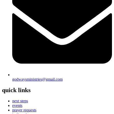
godwaysministries@gmail.com
quick links
next steps
events
prayer requests