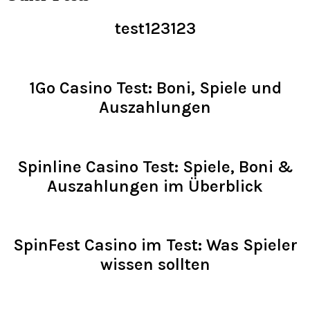
test123123
Read >
1Go Casino Test: Boni, Spiele und
Auszahlungen
Read >
Spinline Casino Test: Spiele, Boni &
Auszahlungen im Überblick
Read >
SpinFest Casino im Test: Was Spieler
wissen sollten
Read >