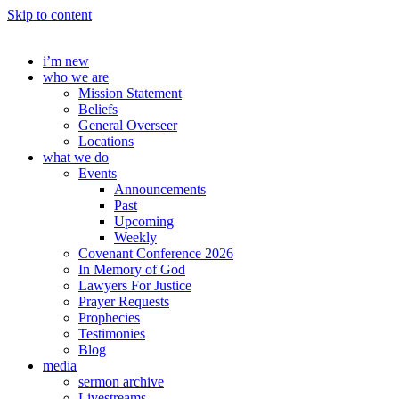
Skip to content
i’m new
who we are
Mission Statement
Beliefs
General Overseer
Locations
what we do
Events
Announcements
Past
Upcoming
Weekly
Covenant Conference 2026
In Memory of God
Lawyers For Justice
Prayer Requests
Prophecies
Testimonies
Blog
media
sermon archive
Livestreams