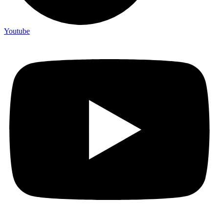
Youtube